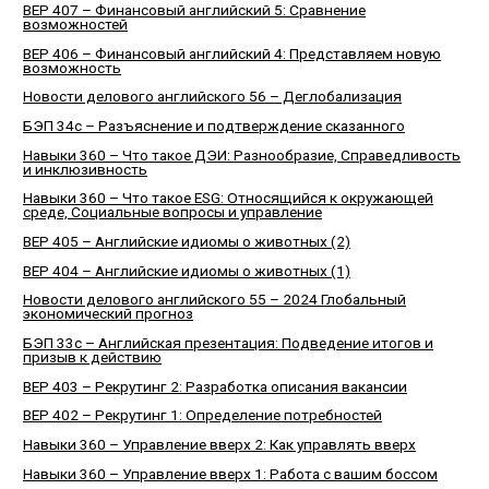
BEP 407 – Финансовый английский 5: Сравнение
возможностей
BEP 406 – Финансовый английский 4: Представляем новую
возможность
Новости делового английского 56 – Деглобализация
БЭП 34с – Разъяснение и подтверждение сказанного
Навыки 360 – Что такое ДЭИ: Разнообразие, Справедливость
и инклюзивность
Навыки 360 – Что такое ESG: Относящийся к окружающей
среде, Социальные вопросы и управление
BEP 405 – Английские идиомы о животных (2)
BEP 404 – Английские идиомы о животных (1)
Новости делового английского 55 – 2024 Глобальный
экономический прогноз
БЭП 33с – Английская презентация: Подведение итогов и
призыв к действию
BEP 403 – Рекрутинг 2: Разработка описания вакансии
BEP 402 – Рекрутинг 1: Определение потребностей
Навыки 360 – Управление вверх 2: Как управлять вверх
Навыки 360 – Управление вверх 1: Работа с вашим боссом