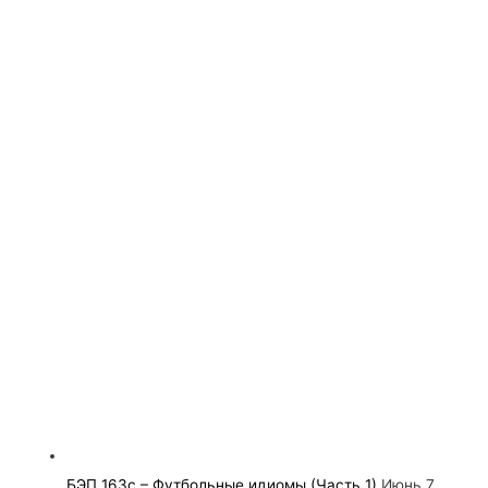
БЭП 163с – Футбольные идиомы (Часть 1)
Июнь 7,