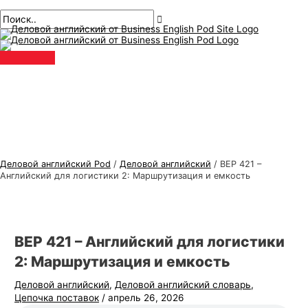
Главное
перейти
Навигация
Введите
Имя*
Электронная
Т
И
меню
к
по
здесь..
почта*
е
с
содержанию
публикациям
м
к
ы
а
д
т
е
ь
л
:
о
в
Деловой английский Pod
/
Деловой английский
/
BEP 421 –
о
Английский для логистики 2: Маршрутизация и емкость
г
о
а
BEP 421 – Английский для логистики
н
2: Маршрутизация и емкость
г
Деловой английский
,
Деловой английский словарь
,
л
Цепочка поставок
/
апрель 26, 2026
и