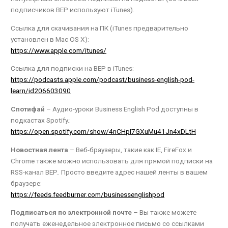
подписчиков BEP используют iTunes).
Ссылка для скачивания на ПК (iTunes предварительно
установлен в Mac OS X):
https://www.apple.com/itunes/
Ссылка для подписки на BEP в iTunes:
https://podcasts.apple.com/podcast/business-english-pod-
learn/id206603090
Спотифай
– Аудио-уроки Business English Pod доступны в
подкастах Spotify.:
https://open.spotify.com/show/4nCHpl7GXuMu41Jn4xDLtH
Новостная лента
– Веб-браузеры, такие как IE, FireFox и
Chrome также можно использовать для прямой подписки на
RSS-канал BEP.. Просто введите адрес нашей ленты в вашем
браузере:
https://feeds.feedburner.com/businessenglishpod
Подписаться по электронной почте
– Вы также можете
получать еженедельное электронное письмо со ссылками