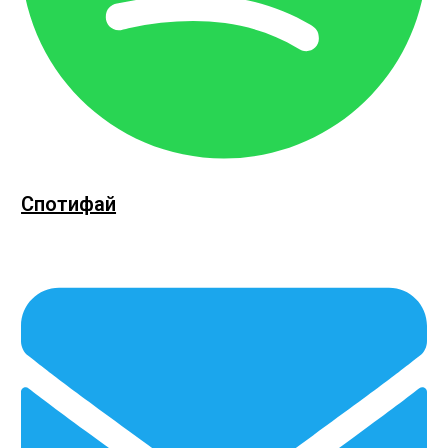
Спотифай