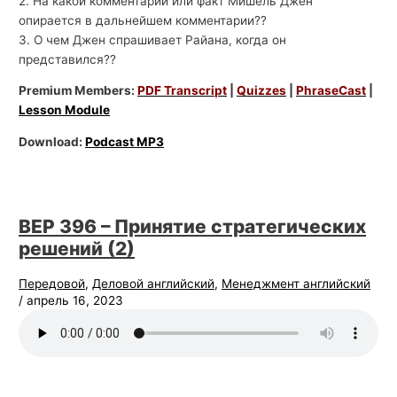
2. На какой комментарий или факт Мишель Джен
опирается в дальнейшем комментарии??
3. О чем Джен спрашивает Райана, когда он
представился??
Premium Members:
PDF Transcript
|
Quizzes
|
PhraseCast
|
Lesson Module
Download:
Podcast MP3
BEP 396 – Принятие стратегических
решений (2)
Передовой
,
Деловой английский
,
Менеджмент английский
/
апрель 16, 2023