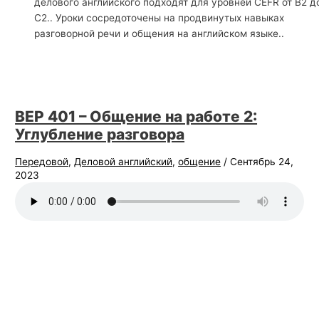
делового английского подходят для уровней CEFR от B2 д
й
C2.. Уроки сосредоточены на продвинутых навыках
разговорной речи и общения на английском языке..
с
к
о
г
о
BEP 401 – Общение на работе 2:
Углубление разговора
Передовой
,
Деловой английский
,
общение
/
Сентябрь 24,
2023