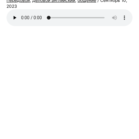
Передовой
,
Деловой английский
,
общение
/
Сентябрь 10,
2023