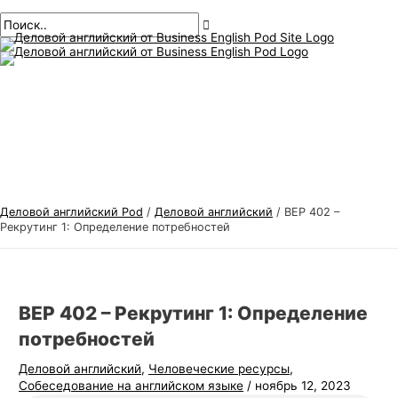
Главное
перейти
Навигация
Введите
Имя*
Электронная
Т
И
меню
к
по
здесь..
почта*
е
с
содержанию
публикациям
м
к
ы
а
д
т
е
ь
л
:
о
в
Деловой английский Pod
/
Деловой английский
/
BEP 402 –
о
Рекрутинг 1: Определение потребностей
г
о
а
BEP 402 – Рекрутинг 1: Определение
н
потребностей
г
Деловой английский
,
Человеческие ресурсы
,
л
Собеседование на английском языке
/
ноябрь 12, 2023
и