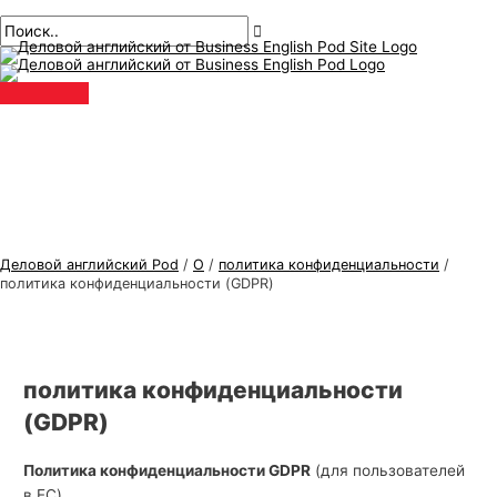
Главное
перейти
Т
И
меню
к
е
с
содержанию
м
к
ы
а
д
т
е
ь
л
:
о
в
Деловой английский Pod
/
О
/
политика конфиденциальности
/
о
политика конфиденциальности (GDPR)
г
о
а
политика конфиденциальности
н
(GDPR)
г
л
Политика конфиденциальности GDPR
(для пользователей
и
в ЕС)