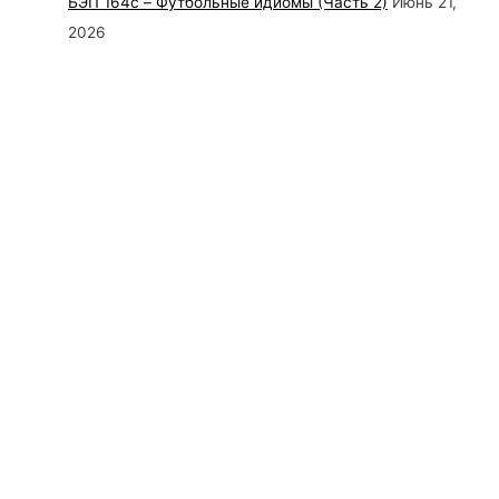
БЭП 164c – Футбольные идиомы (Часть 2)
Июнь 21,
2026