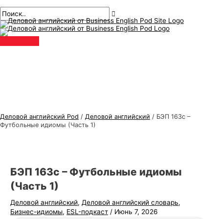
Главное
перейти
Навигация
Введите
Имя*
Электронная
Т
И
меню
к
по
здесь..
почта*
е
с
содержанию
публикациям
м
к
ы
а
д
т
е
ь
л
:
о
в
Деловой английский Pod
/
Деловой английский
/
БЭП 163с –
о
Футбольные идиомы (Часть 1)
г
о
а
БЭП 163с – Футбольные идиомы
н
(Часть 1)
г
Деловой английский
,
Деловой английский словарь
,
л
Бизнес-идиомы
,
ESL-подкаст
/
Июнь 7, 2026
и