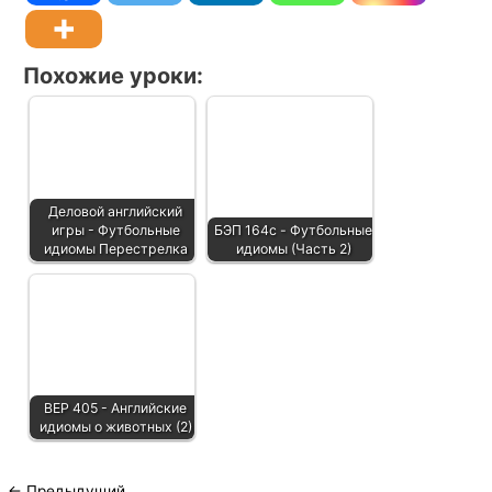
Похожие уроки:
Деловой английский
игры - Футбольные
БЭП 164c - Футбольные
идиомы Перестрелка
идиомы (Часть 2)
BEP 405 - Английские
идиомы о животных (2)
←
Предыдущий