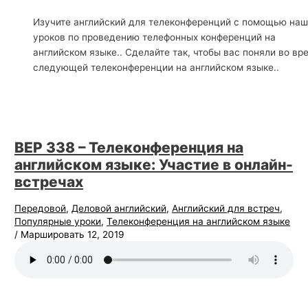
й
Изучите английский для телеконференций с помощью на
с
уроков по проведению телефонных конференций на
английском языке.. Сделайте так, чтобы вас поняли во вр
к
следующей телеконференции на английском языке..
о
г
о
BEP 338 – Телеконференция на
английском языке: Участие в онлайн-
встречах
Передовой
,
Деловой английский
,
Английский для встреч
,
Популярные уроки
,
Телеконференция на английском языке
/
Маршировать 12, 2019