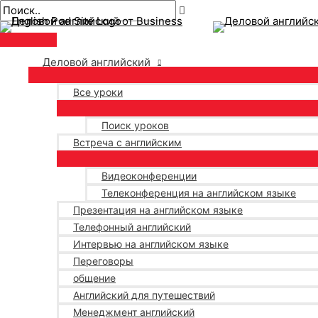
Главное
перейти
Навигация
Введите
Имя*
Электронная
меню
к
по
здесь..
почта*
содержанию
публикациям
Деловой английский
Все уроки
Поиск уроков
Встреча с английским
Видеоконференции
Телеконференция на английском языке
Презентация на английском языке
Телефонный английский
Интервью на английском языке
Переговоры
общение
Английский для путешествий
Менеджмент английский