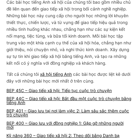
Các bài học tiếng Anh xã hội của chúng tôi bao gồm nhiều chủ
n
đề liên quan đến giao tiếp xã hội trong bối cảnh nghề nghiệp.
g
Những bài học này cung cấp cho người học những lời khuyên
thiết thực, chiến lược, và từ vựng để giao tiếp hiệu quả trong
m
nhiều tình huống khác nhau, chẳng hạn như các sự kiện kết
ạ
nối mạng, tiệc tùng, và bữa tối kinh doanh. Mỗi bài học tập
i
trung vào một khía cạnh cụ thể của xã hội hóa, chẳng hạn như
giới thiệu, nói chuyện nhỏ, và nghi thức kinh doanh. Xây dựng
sự tự tin khi giao tiếp xã hội bằng tiếng Anh, và tạo ra những
kết nối có ý nghĩa với đồng nghiệp và khách hàng.
Tất cả chúng tôi
xã hội tiếng Anh
các bài học được liệt kê dưới
đây với những bài học mới nhất ở trên cùng.
BEP 45C – Giao tiếp xã hội: Tiếp tục cuộc trò chuyện
BEP 44C – Giao tiếp xã hội: Bắt đầu một cuộc trò chuyện bằng
tiếng Anh
BEP 401 – Giao lưu tại nơi làm việc 2: Làm sâu sắc thêm cuộc
trò chuyện
BEP 400 – Giao lưu với đồng nghiệp 1: Gặp gỡ những người
mới
Kỹ năng 360 – Giao tiếp xã hội 2: Theo dõi bằng Danh bạ