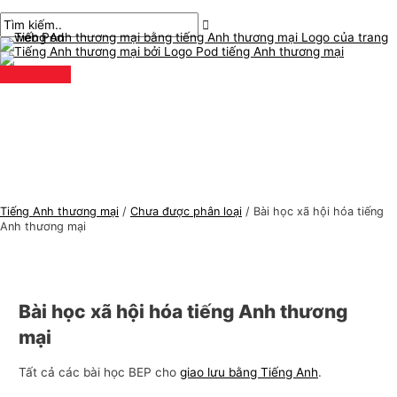
Thực
Chuyển
bài
Nhập
Tên*
E-
C
T
đơn
chính
đến
chuyển
ở
mail*
h
ì
nội
hướng
đây..
ủ
m
dung
đ
k
ề
i
t
ế
i
m
ế
:
n
Tiếng Anh thương mại
/
Chưa được phân loại
/
Bài học xã hội hóa tiếng
g
Anh thương mại
A
n
h
Bài học xã hội hóa tiếng Anh thương
t
mại
h
ư
Tất cả các bài học BEP cho
giao lưu bằng Tiếng Anh
.
ơ