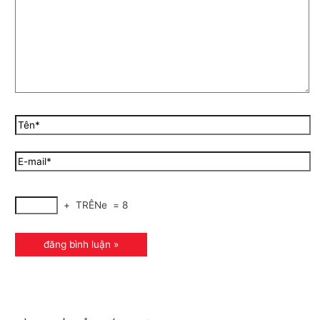
+
TRÊNe
=
8