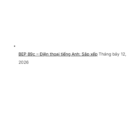
BEP 89c – Điện thoại tiếng Anh: Sắp xếp
Tháng bảy 12,
2026