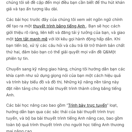
chúng tôi sẽ đề cập đến mọi điều bạn cần biết để thu hút khán
giả và tạo ấn tượng lâu dài.
Các bài học trước đây của chúng tôi xem xét ngôn ngữ chính
để tạo ra một
thuyết trình bằng tiếng Anh
. Bạn sẽ học cách
giới thiệu rõ ràng, liên kết và đăng tải ý tưởng của bạn, và giao
một
tóm tắt mạnh mẽ
với lời kêu gọi hành động hấp dẫn. Khi
bạn tiến bộ, xử lý các câu hỏi và câu trả lời trở thành bản chất
thứ hai, đảm bảo bạn có thể giải quyết mọi vấn đề Q&Một
phiên tự tin.
Chuyển sang kỹ năng giao hàng, chúng tôi hướng dẫn bạn các
khía cạnh như sử dụng giọng nói của bạn một cách hiệu quả
và trình bày biểu đồ và đồ thị. Những kỹ năng nền tảng này
đặt nền tảng cho một bài thuyết trình thành công bằng tiếng
Anh.
Các bài học nâng cao bao gồm “
Trình bày trực tuyến
” loạt,
hướng dẫn bạn qua các sắc thái của bài thuyết trình trực
tuyến, và bộ ba bài thuyết trình tiếng Anh nâng cao, bao gồm
toàn bộ quá trình thuyết trình cho người học tiếng Anh thương
mại nâng cao.