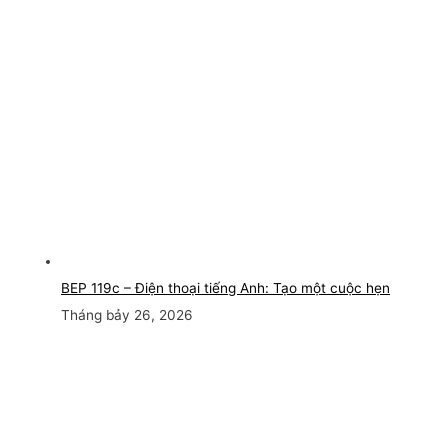
BEP 119c – Điện thoại tiếng Anh: Tạo một cuộc hẹn
Tháng bảy 26, 2026