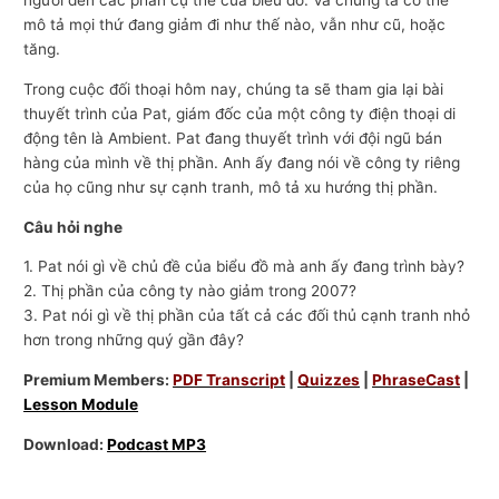
người đến các phần cụ thể của biểu đồ. Và chúng ta có thể
mô tả mọi thứ đang giảm đi như thế nào, vẫn như cũ, hoặc
tăng.
Trong cuộc đối thoại hôm nay, chúng ta sẽ tham gia lại bài
thuyết trình của Pat, giám đốc của một công ty điện thoại di
động tên là Ambient. Pat đang thuyết trình với đội ngũ bán
hàng của mình về thị phần. Anh ấy đang nói về công ty riêng
của họ cũng như sự cạnh tranh, mô tả xu hướng thị phần.
Câu hỏi nghe
1. Pat nói gì về chủ đề của biểu đồ mà anh ấy đang trình bày?
2. Thị phần của công ty nào giảm trong 2007?
3. Pat nói gì về thị phần của tất cả các đối thủ cạnh tranh nhỏ
hơn trong những quý gần đây?
Premium Members:
PDF Transcript
|
Quizzes
|
PhraseCast
|
Lesson Module
Download:
Podcast MP3