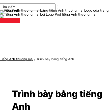
Thực
Chuyển
Đăng
C
T
đơn
chính
đến
phân
h
ì
nội
trang
ủ
m
dung
đ
k
ề
i
t
ế
i
m
ế
:
n
Tiếng Anh thương mại
/
Trình bày bằng tiếng Anh
g
A
n
h
t
Trình bày bằng tiếng
h
Anh
ư
ơ