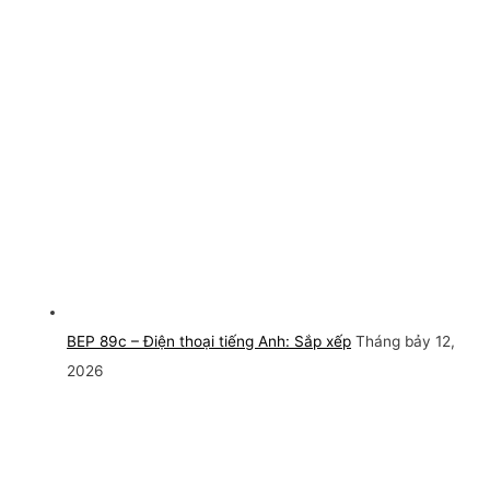
BEP 89c – Điện thoại tiếng Anh: Sắp xếp
Tháng bảy 12,
2026