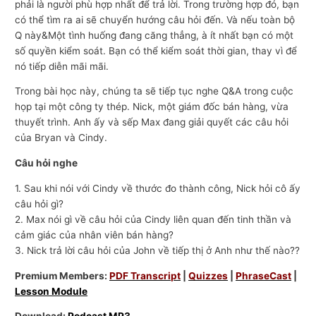
phải là người phù hợp nhất để trả lời. Trong trường hợp đó, bạn
có thể tìm ra ai sẽ chuyển hướng câu hỏi đến. Và nếu toàn bộ
Q này&Một tình huống đang căng thẳng, à ít nhất bạn có một
số quyền kiểm soát. Bạn có thể kiểm soát thời gian, thay vì để
nó tiếp diễn mãi mãi.
Trong bài học này, chúng ta sẽ tiếp tục nghe Q&A trong cuộc
họp tại một công ty thép. Nick, một giám đốc bán hàng, vừa
thuyết trình. Anh ấy và sếp Max đang giải quyết các câu hỏi
của Bryan và Cindy.
Câu hỏi nghe
1. Sau khi nói với Cindy về thước đo thành công, Nick hỏi cô ấy
câu hỏi gì?
2. Max nói gì về câu hỏi của Cindy liên quan đến tinh thần và
cảm giác của nhân viên bán hàng?
3. Nick trả lời câu hỏi của John về tiếp thị ở Anh như thế nào??
Premium Members:
PDF Transcript
|
Quizzes
|
PhraseCast
|
Lesson Module