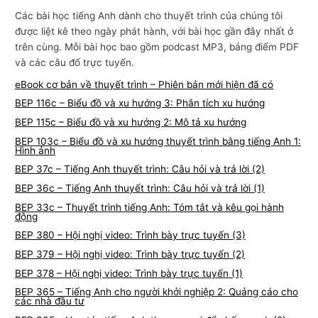
Các bài học tiếng Anh dành cho thuyết trình của chúng tôi
được liệt kê theo ngày phát hành, với bài học gần đây nhất ở
trên cùng. Mỗi bài học bao gồm podcast MP3, bảng điểm PDF
và các câu đố trực tuyến.
eBook cơ bản về thuyết trình – Phiên bản mới hiện đã có
BEP 116c – Biểu đồ và xu hướng 3: Phân tích xu hướng
BEP 115c – Biểu đồ và xu hướng 2: Mô tả xu hướng
BEP 103c – Biểu đồ và xu hướng thuyết trình bằng tiếng Anh 1:
Hình ảnh
BEP 37c – Tiếng Anh thuyết trình: Câu hỏi và trả lời (2)
BEP 36c – Tiếng Anh thuyết trình: Câu hỏi và trả lời (1)
BEP 33c – Thuyết trình tiếng Anh: Tóm tắt và kêu gọi hành
động
BEP 380 – Hội nghị video: Trình bày trực tuyến (3)
BEP 379 – Hội nghị video: Trình bày trực tuyến (2)
BEP 378 – Hội nghị video: Trình bày trực tuyến (1)
BEP 365 – Tiếng Anh cho người khởi nghiệp 2: Quảng cáo cho
các nhà đầu tư