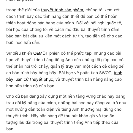
trong thế giới của
thuyết trình sản phẩm
, chúng tôi xem xét
cách trình bày các tính năng cần thiết để bạn có thể hoàn
thiện hoạt động bán hàng của mình. Đối với hội nghị quốc tế,
bài học của chúng tôi về cách mở đầu bài thuyết trình đảm
bảo bạn bắt đầu sự kiện một cách tự tin, tạo tiền đề cho các
buổi học hấp dẫn.
Sự điều khiển
Q&MỘT
phiên có thể phức tạp, nhưng các bài
học về thuyết trình bằng tiếng Anh của chúng tôi giúp bạn có
thể phản hồi trôi chảy, quản lý truy vấn một cách dễ dàng để
có bản trình bày bóng bẩy. Bài học về phân tích SWOT,
trình
bày luận cứ thuyết phục
, và thuyết trình bán hàng nâng cao
hơn nữa trình độ của bạn.
Cho dù bạn đang xây dựng một nền tảng vững chắc hay đang
trau dồi kỹ năng của mình, những bài học này đóng vai trò như
một hướng dẫn toàn diện về tiếng Anh thương mại dùng cho
thuyết trình. Hãy sẵn sàng để thu hút khán giả và tạo ấn
tượng lâu dài trong bài thuyết trình tiếng Anh tiếp theo của
bạn!