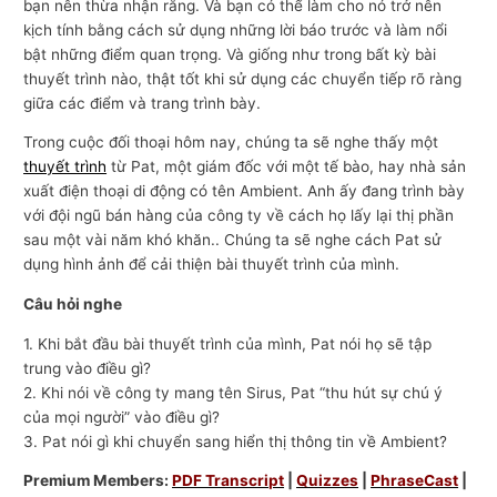
bạn nên thừa nhận rằng. Và bạn có thể làm cho nó trở nên
kịch tính bằng cách sử dụng những lời báo trước và làm nổi
bật những điểm quan trọng. Và giống như trong bất kỳ bài
thuyết trình nào, thật tốt khi sử dụng các chuyển tiếp rõ ràng
giữa các điểm và trang trình bày.
Trong cuộc đối thoại hôm nay, chúng ta sẽ nghe thấy một
thuyết trình
từ Pat, một giám đốc với một tế bào, hay nhà sản
xuất điện thoại di động có tên Ambient. Anh ấy đang trình bày
với đội ngũ bán hàng của công ty về cách họ lấy lại thị phần
sau một vài năm khó khăn.. Chúng ta sẽ nghe cách Pat sử
dụng hình ảnh để cải thiện bài thuyết trình của mình.
Câu hỏi nghe
1. Khi bắt đầu bài thuyết trình của mình, Pat nói họ sẽ tập
trung vào điều gì?
2. Khi nói về công ty mang tên Sirus, Pat “thu hút sự chú ý
của mọi người” vào điều gì?
3. Pat nói gì khi chuyển sang hiển thị thông tin về Ambient?
Premium Members:
PDF Transcript
|
Quizzes
|
PhraseCast
|