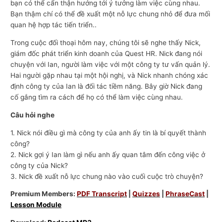
bạn có thể cẩn thận hướng tới ý tưởng làm việc cùng nhau.
Bạn thậm chí có thể đề xuất một nỗ lực chung nhỏ để đưa mối
quan hệ hợp tác tiến triển..
Trong cuộc đối thoại hôm nay, chúng tôi sẽ nghe thấy Nick,
giám đốc phát triển kinh doanh của Quest HR. Nick đang nói
chuyện với Ian, người làm việc với một công ty tư vấn quản lý.
Hai người gặp nhau tại một hội nghị, và Nick nhanh chóng xác
định công ty của Ian là đối tác tiềm năng. Bây giờ Nick đang
cố gắng tìm ra cách để họ có thể làm việc cùng nhau.
Câu hỏi nghe
1. Nick nói điều gì mà công ty của anh ấy tin là bí quyết thành
công?
2. Nick gợi ý Ian làm gì nếu anh ấy quan tâm đến công việc ở
công ty của Nick?
3. Nick đề xuất nỗ lực chung nào vào cuối cuộc trò chuyện?
Premium Members:
PDF Transcript
|
Quizzes
|
PhraseCast
|
Lesson Module