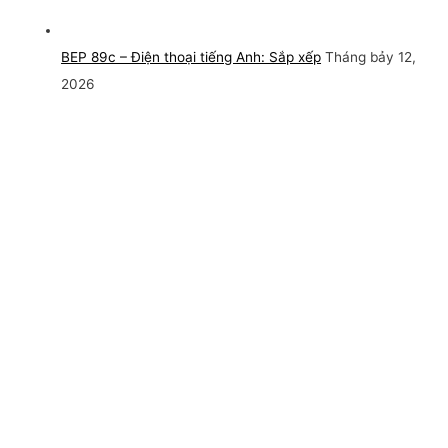
BEP 89c – Điện thoại tiếng Anh: Sắp xếp
Tháng bảy 12,
2026