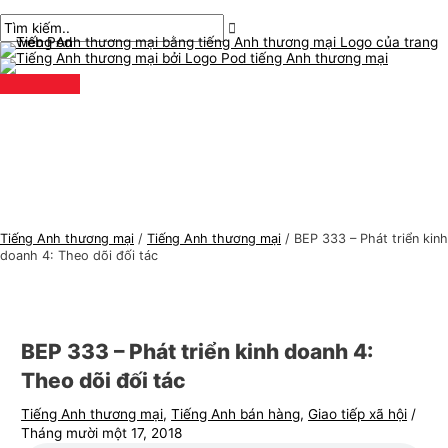
Thực
Chuyển
bài
Nhập
Tên*
E-
C
T
đơn
chính
đến
chuyển
ở
mail*
h
ì
nội
hướng
đây..
ủ
m
dung
đ
k
ề
i
t
ế
i
m
ế
:
n
Tiếng Anh thương mại
/
Tiếng Anh thương mại
/
BEP 333 – Phát triển kinh
g
doanh 4: Theo dõi đối tác
A
n
h
BEP 333 – Phát triển kinh doanh 4:
t
Theo dõi đối tác
h
Tiếng Anh thương mại
,
Tiếng Anh bán hàng
,
Giao tiếp xã hội
/
ư
Tháng mười một 17, 2018
ơ