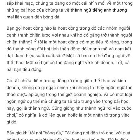
sắp khai mạc, chúng ta đang có một cái nhìn mới về một trong
những bài học của chúng ta về
thành ngữ tiếng anh thương
mại
liên quan đến bóng đá.
Bạn gọi hoạt động nào là hoạt động trong đó các nhóm người
cạnh tranh chiến lược với nhau khi họ cố gắng trở thành người
chiến thắng? Ý tôi là một hoạt động có mục tiêu rõ ràng, trong
đó thành công đòi hỏi tinh thần đồng đội mạnh mẽ và cam kết
đạt được hiệu suất xuất sắc? Một số bạn có thể đang nghĩ về
thể thao. Một số bạn có thể đang nghĩ về kinh doanh. Tốt, cả
hai bạn đều đúng.
Có rất nhiều điểm tương đồng rõ ràng giữa thể thao và kinh
doanh, không có gì ngạc nhiên khi chúng ta thấy ngôn ngữ thể
thao được áp dụng trong thế giới doanh nghiệp. Và có một loại
ngôn ngữ cụ thể mà chúng ta sẽ tập trung vào trong bài học
này, gọi là thành ngữ. Cũng giống như thành ngữ “đi vào cuộc
chơi,” có nghĩa là có liên quan hoặc là một nhân tố trong việc
gì đó.
Bây giờ khi tôi nói “bóng đá,” Tôi đang nói đến trò chơi với quả
bóng tròn mà người chơi đá vào lưới qua thủ môn. Đó là điều