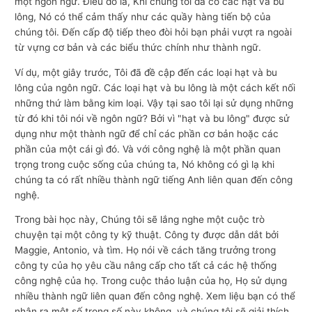
một ngôn ngữ. Điều đó là, Khi chúng tôi đã có các hạt và bu
lông, Nó có thể cảm thấy như các quầy hàng tiến bộ của
chúng tôi. Đến cấp độ tiếp theo đòi hỏi bạn phải vượt ra ngoài
từ vựng cơ bản và các biểu thức chính như thành ngữ.
Ví dụ, một giây trước, Tôi đã đề cập đến các loại hạt và bu
lông của ngôn ngữ. Các loại hạt và bu lông là một cách kết nối
những thứ làm bằng kim loại. Vậy tại sao tôi lại sử dụng những
từ đó khi tôi nói về ngôn ngữ? Bởi vì "hạt và bu lông" được sử
dụng như một thành ngữ để chỉ các phần cơ bản hoặc các
phần của một cái gì đó. Và với công nghệ là một phần quan
trọng trong cuộc sống của chúng ta, Nó không có gì lạ khi
chúng ta có rất nhiều thành ngữ tiếng Anh liên quan đến công
nghệ.
Trong bài học này, Chúng tôi sẽ lắng nghe một cuộc trò
chuyện tại một công ty kỹ thuật. Công ty được dẫn dắt bởi
Maggie, Antonio, và tìm. Họ nói về cách tăng trưởng trong
công ty của họ yêu cầu nâng cấp cho tất cả các hệ thống
công nghệ của họ. Trong cuộc thảo luận của họ, Họ sử dụng
nhiều thành ngữ liên quan đến công nghệ. Xem liệu bạn có thể
nhận ra một số trong số này không, và chúng tôi sẽ giải thích