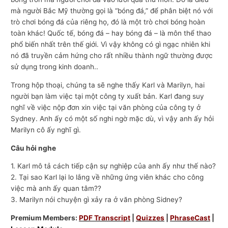
mà người Bắc Mỹ thường gọi là “bóng đá,” để phân biệt nó với
trò chơi bóng đá của riêng họ, đó là một trò chơi bóng hoàn
toàn khác! Quốc tế, bóng đá – hay bóng đá – là môn thể thao
phổ biến nhất trên thế giới. Vì vậy không có gì ngạc nhiên khi
nó đã truyền cảm hứng cho rất nhiều thành ngữ thường được
sử dụng trong kinh doanh..
Trong hộp thoại, chúng ta sẽ nghe thấy Karl và Marilyn, hai
người bạn làm việc tại một công ty xuất bản. Karl đang suy
nghĩ về việc nộp đơn xin việc tại văn phòng của công ty ở
Sydney. Anh ấy có một số nghi ngờ mặc dù, vì vậy anh ấy hỏi
Marilyn cô ấy nghĩ gì.
Câu hỏi nghe
1. Karl mô tả cách tiếp cận sự nghiệp của anh ấy như thế nào?
2. Tại sao Karl lại lo lắng về những ứng viên khác cho công
việc mà anh ấy quan tâm??
3. Marilyn nói chuyện gì xảy ra ở văn phòng Sidney?
Premium Members:
PDF Transcript
|
Quizzes
|
PhraseCast
|