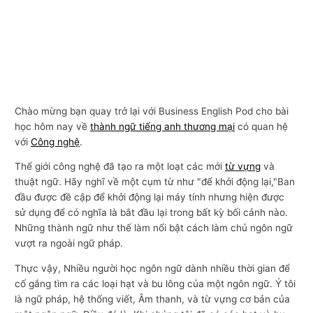
Chào mừng bạn quay trở lại với Business English Pod cho bài
học hôm nay về
thành ngữ tiếng anh thương mại
có quan hệ
với
Công nghệ
.
Thế giới công nghệ đã tạo ra một loạt các mới
từ vựng
và
thuật ngữ. Hãy nghĩ về một cụm từ như "để khởi động lại,"Ban
đầu được đề cập để khởi động lại máy tính nhưng hiện được
sử dụng để có nghĩa là bắt đầu lại trong bất kỳ bối cảnh nào.
Những thành ngữ như thế làm nổi bật cách làm chủ ngôn ngữ
vượt ra ngoài ngữ pháp.
Thực vậy, Nhiều người học ngôn ngữ dành nhiều thời gian để
cố gắng tìm ra các loại hạt và bu lông của một ngôn ngữ. Ý tôi
là ngữ pháp, hệ thống viết, Âm thanh, và từ vựng cơ bản của