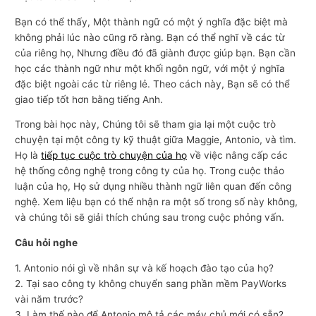
Bạn có thể thấy, Một thành ngữ có một ý nghĩa đặc biệt mà
không phải lúc nào cũng rõ ràng. Bạn có thể nghĩ về các từ
của riêng họ, Nhưng điều đó đã giành được giúp bạn. Bạn cần
học các thành ngữ như một khối ngôn ngữ, với một ý nghĩa
đặc biệt ngoài các từ riêng lẻ. Theo cách này, Bạn sẽ có thể
giao tiếp tốt hơn bằng tiếng Anh.
Trong bài học này, Chúng tôi sẽ tham gia lại một cuộc trò
chuyện tại một công ty kỹ thuật giữa Maggie, Antonio, và tìm.
Họ là
tiếp tục cuộc trò chuyện của họ
về việc nâng cấp các
hệ thống công nghệ trong công ty của họ. Trong cuộc thảo
luận của họ, Họ sử dụng nhiều thành ngữ liên quan đến công
nghệ. Xem liệu bạn có thể nhận ra một số trong số này không,
và chúng tôi sẽ giải thích chúng sau trong cuộc phỏng vấn.
Câu hỏi nghe
1. Antonio nói gì về nhân sự và kế hoạch đào tạo của họ?
2. Tại sao công ty không chuyển sang phần mềm PayWorks
vài năm trước?
3. Làm thế nào để Antonio mô tả các máy chủ mới có sẵn?