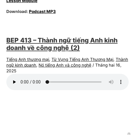
Lesson Module
Download:
Podcast MP3
BEP 413 – Thành ngữ tiếng Anh kinh
doanh về công nghệ (2)
Tiếng Anh thương mại
,
Từ Vựng Tiếng Anh Thương Mại
,
Thành
ngữ kinh doanh
,
Nó tiếng Anh và công nghệ
/
Tháng hai 16,
2025