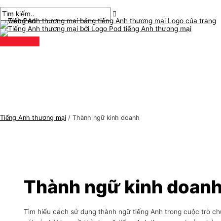
Thực
Chuyển
Đăng
C
T
đơn
chính
đến
phân
h
ì
nội
trang
ủ
m
dung
đ
k
ề
i
t
ế
i
m
ế
:
n
Tiếng Anh thương mại
/
Thành ngữ kinh doanh
g
A
n
h
t
Thành ngữ kinh doan
h
ư
Tìm hiểu cách sử dụng thành ngữ tiếng Anh trong cuộc trò c
ơ