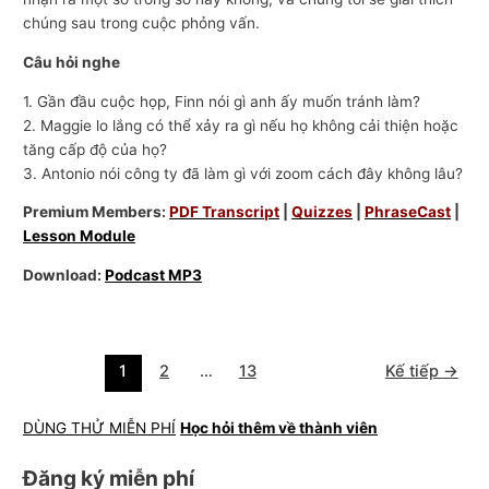
chúng sau trong cuộc phỏng vấn.
Câu hỏi nghe
1. Gần đầu cuộc họp, Finn nói gì anh ấy muốn tránh làm?
2. Maggie lo lắng có thể xảy ra gì nếu họ không cải thiện hoặc
tăng cấp độ của họ?
3. Antonio nói công ty đã làm gì với zoom cách đây không lâu?
Premium Members:
PDF Transcript
|
Quizzes
|
PhraseCast
|
Lesson Module
Download:
Podcast MP3
1
2
…
13
Kế tiếp
→
DÙNG THỬ MIỄN PHÍ
Học hỏi thêm về thành viên
Đăng ký miễn phí