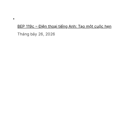
BEP 119c – Điện thoại tiếng Anh: Tạo một cuộc hẹn
Tháng bảy 26, 2026