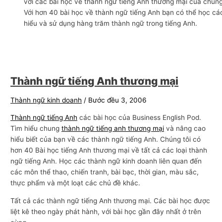
với các bài học về thành ngữ tiếng Anh thương mại của chúng 
n
Với hơn 40 bài học về thành ngữ tiếng Anh bạn có thể học cá
hiểu và sử dụng hàng trăm thành ngữ trong tiếng Anh.
g
m
ạ
i
Thành ngữ tiếng Anh thương mại
Thành ngữ kinh doanh
/
Bước đều 3, 2006
Thành ngữ tiếng Anh
các bài học của Business English Pod.
Tìm hiểu chung
thành ngữ tiếng anh thương mại
và nâng cao
hiểu biết của bạn về các thành ngữ tiếng Anh. Chúng tôi có
hơn 40 Bài học tiếng Anh thương mại về tất cả các loại thành
ngữ tiếng Anh. Học các thành ngữ kinh doanh liên quan đến
các môn thể thao, chiến tranh, bài bạc, thời gian, màu sắc,
thực phẩm và một loạt các chủ đề khác.
Tất cả các thành ngữ tiếng Anh thương mại. Các bài học được
liệt kê theo ngày phát hành, với bài học gần đây nhất ở trên