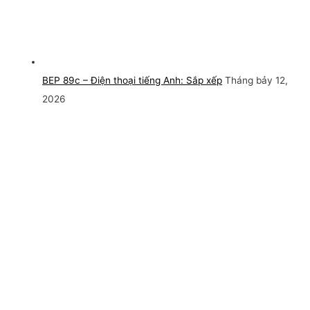
BEP 89c – Điện thoại tiếng Anh: Sắp xếp
Tháng bảy 12,
2026