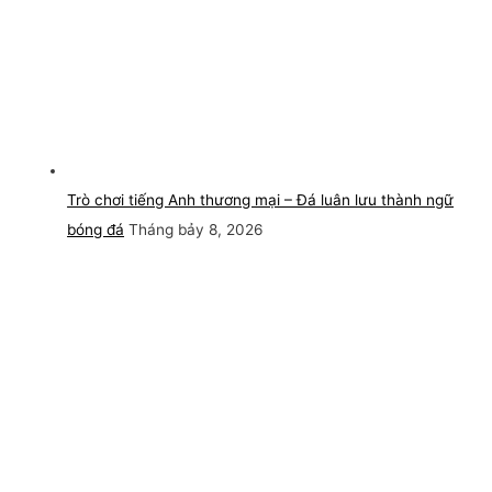
Trò chơi tiếng Anh thương mại – Đá luân lưu thành ngữ
bóng đá
Tháng bảy 8, 2026