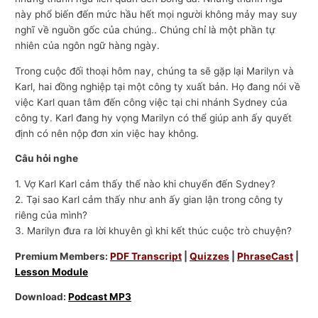
này phổ biến đến mức hầu hết mọi người không mảy may suy
nghĩ về nguồn gốc của chúng.. Chúng chỉ là một phần tự
nhiên của ngôn ngữ hàng ngày.
Trong cuộc đối thoại hôm nay, chúng ta sẽ gặp lại Marilyn và
Karl, hai đồng nghiệp tại một công ty xuất bản. Họ đang nói về
việc Karl quan tâm đến công việc tại chi nhánh Sydney của
công ty. Karl đang hy vọng Marilyn có thể giúp anh ấy quyết
định có nên nộp đơn xin việc hay không.
Câu hỏi nghe
1. Vợ Karl Karl cảm thấy thế nào khi chuyển đến Sydney?
2. Tại sao Karl cảm thấy như anh ấy gian lận trong công ty
riêng của mình?
3. Marilyn đưa ra lời khuyên gì khi kết thúc cuộc trò chuyện?
Premium Members:
PDF Transcript
|
Quizzes
|
PhraseCast
|
Lesson Module
Download:
Podcast MP3