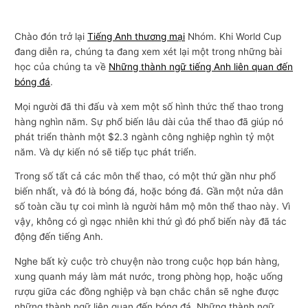
Chào đón trở lại
Tiếng Anh thương mại
Nhóm. Khi World Cup
đang diễn ra, chúng ta đang xem xét lại một trong những bài
học của chúng ta về
Những thành ngữ tiếng Anh liên quan đến
bóng đá
.
Mọi người đã thi đấu và xem một số hình thức thể thao trong
hàng nghìn năm. Sự phổ biến lâu dài của thể thao đã giúp nó
phát triển thành một $2.3 ngành công nghiệp nghìn tỷ một
năm. Và dự kiến ​​nó sẽ tiếp tục phát triển.
Trong số tất cả các môn thể thao, có một thứ gần như phổ
biến nhất, và đó là bóng đá, hoặc bóng đá. Gần một nửa dân
số toàn cầu tự coi mình là người hâm mộ môn thể thao này. Vì
vậy, không có gì ngạc nhiên khi thứ gì đó phổ biến này đã tác
động đến tiếng Anh.
Nghe bất kỳ cuộc trò chuyện nào trong cuộc họp bán hàng,
xung quanh máy làm mát nước, trong phòng họp, hoặc uống
rượu giữa các đồng nghiệp và bạn chắc chắn sẽ nghe được
những thành ngữ liên quan đến bóng đá. Những thành ngữ