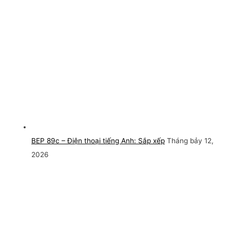
BEP 89c – Điện thoại tiếng Anh: Sắp xếp
Tháng bảy 12,
2026