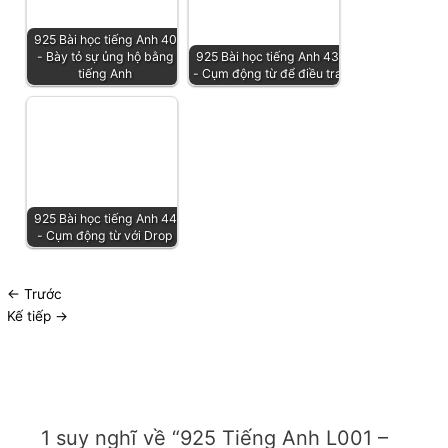
925 Bài học tiếng Anh 40
- Bày tỏ sự ủng hộ bằng
925 Bài học tiếng Anh 43
tiếng Anh
- Cụm động từ để điều tra
925 Bài học tiếng Anh 44
- Cụm động từ với Drop
←
Trước
Kế tiếp
→
1 suy nghĩ về “925 Tiếng Anh L001 –