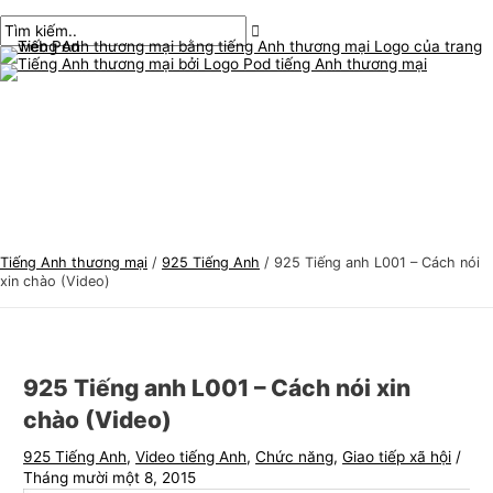
Thực
Chuyển
bài
Nhập
Tên*
E-
C
T
đơn
chính
đến
chuyển
ở
mail*
h
ì
nội
hướng
đây..
ủ
m
dung
đ
k
ề
i
t
ế
i
m
ế
:
n
Tiếng Anh thương mại
/
925 Tiếng Anh
/
925 Tiếng anh L001 – Cách nói
g
xin chào (Video)
A
n
h
925 Tiếng anh L001 – Cách nói xin
t
chào (Video)
h
925 Tiếng Anh
,
Video tiếng Anh
,
Chức năng
,
Giao tiếp xã hội
/
ư
Tháng mười một 8, 2015
ơ