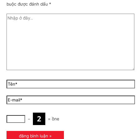
buộc được đánh dấu
*
−
=
ồne