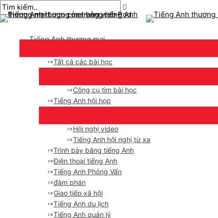
Thực
Chuyển
bài
Nhập
Tên*
E-
đơn
đến
chuyển
ở
mail*
chính
nội
hướng
đây..
Tiếng Anh thương mại
dung
Tất cả các bài học
Công cụ tìm bài học
Tiếng Anh hội họp
Hội nghị video
Tiếng Anh hội nghị từ xa
Trình bày bằng tiếng Anh
Điện thoại tiếng Anh
Tiếng Anh Phỏng Vấn
đàm phán
Giao tiếp xã hội
Tiếng Anh du lịch
Tiếng Anh quản lý