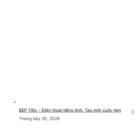
BEP 119c – Điện thoại tiếng Anh: Tạo một cuộc hẹn
Tháng bảy 26, 2026