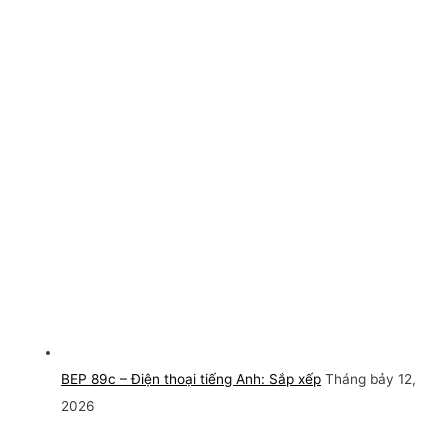
BEP 89c – Điện thoại tiếng Anh: Sắp xếp
Tháng bảy 12,
2026