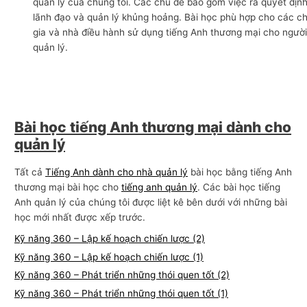
quản lý của chúng tôi. Các chủ đề bao gồm việc ra quyết định
n
lãnh đạo và quản lý khủng hoảng. Bài học phù hợp cho các c
gia và nhà điều hành sử dụng tiếng Anh thương mại cho ngườ
g
quản lý.
m
ạ
i
Bài học tiếng Anh thương mại dành cho
quản lý
Tất cả
Tiếng Anh dành cho nhà quản lý
bài học bằng tiếng Anh
thương mại bài học cho
tiếng anh quản lý
. Các bài học tiếng
Anh quản lý của chúng tôi được liệt kê bên dưới với những bài
học mới nhất được xếp trước.
Kỹ năng 360 – Lập kế hoạch chiến lược (2)
Kỹ năng 360 – Lập kế hoạch chiến lược (1)
Kỹ năng 360 – Phát triển những thói quen tốt (2)
Kỹ năng 360 – Phát triển những thói quen tốt (1)