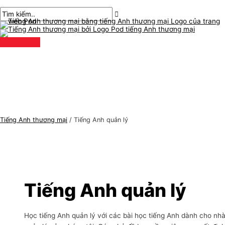
Thực
Chuyển
Đăng
C
T
đơn
chính
đến
phân
h
ì
nội
trang
ủ
m
dung
đ
k
ề
i
t
ế
i
m
ế
:
n
Tiếng Anh thương mại
/
Tiếng Anh quản lý
g
A
n
h
t
Tiếng Anh quản lý
h
ư
Học tiếng Anh quản lý với các bài học tiếng Anh dành cho nh
ơ