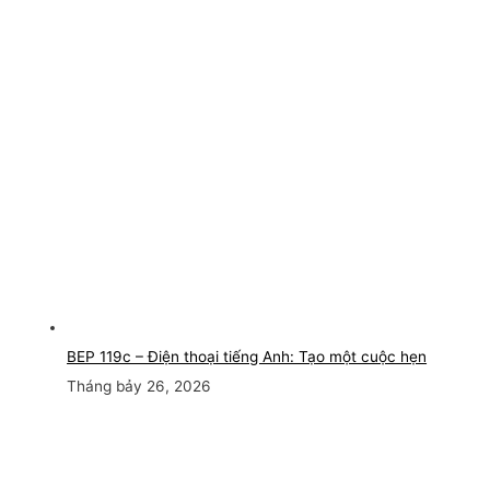
BEP 119c – Điện thoại tiếng Anh: Tạo một cuộc hẹn
Tháng bảy 26, 2026