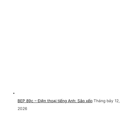
BEP 89c – Điện thoại tiếng Anh: Sắp xếp
Tháng bảy 12,
2026