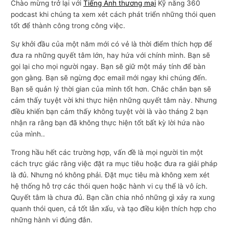
Chào mừng trở lại với
Tiếng Anh thương mại
Kỹ năng 360
podcast khi chúng ta xem xét cách phát triển những thói quen
tốt để thành công trong công việc.
Sự khởi đầu của một năm mới có vẻ là thời điểm thích hợp để
đưa ra những quyết tâm lớn, hay hứa với chính mình. Bạn sẽ
gọi lại cho mọi người ngay. Bạn sẽ giữ một máy tính để bàn
gọn gàng. Bạn sẽ ngừng đọc email mới ngay khi chúng đến.
Bạn sẽ quản lý thời gian của mình tốt hơn. Chắc chắn bạn sẽ
cảm thấy tuyệt vời khi thực hiện những quyết tâm này. Nhưng
điều khiến bạn cảm thấy không tuyệt vời là vào tháng 2 bạn
nhận ra rằng bạn đã không thực hiện tốt bất kỳ lời hứa nào
của mình..
Trong hầu hết các trường hợp, vấn đề là mọi người tin một
cách trực giác rằng việc đặt ra mục tiêu hoặc đưa ra giải pháp
là đủ. Nhưng nó không phải. Đặt mục tiêu mà không xem xét
hệ thống hỗ trợ các thói quen hoặc hành vi cụ thể là vô ích.
Quyết tâm là chưa đủ. Bạn cần chia nhỏ những gì xảy ra xung
quanh thói quen, cả tốt lẫn xấu, và tạo điều kiện thích hợp cho
những hành vi đúng đắn.