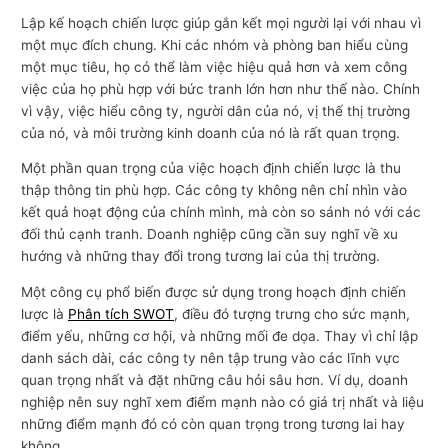
Lập kế hoạch chiến lược giúp gắn kết mọi người lại với nhau vì
một mục đích chung. Khi các nhóm và phòng ban hiểu cùng
một mục tiêu, họ có thể làm việc hiệu quả hơn và xem công
việc của họ phù hợp với bức tranh lớn hơn như thế nào. Chính
vì vậy, việc hiểu công ty, người dân của nó, vị thế thị trường
của nó, và môi trường kinh doanh của nó là rất quan trọng.
Một phần quan trọng của việc hoạch định chiến lược là thu
thập thông tin phù hợp. Các công ty không nên chỉ nhìn vào
kết quả hoạt động của chính mình, mà còn so sánh nó với các
đối thủ cạnh tranh. Doanh nghiệp cũng cần suy nghĩ về xu
hướng và những thay đổi trong tương lai của thị trường.
Một công cụ phổ biến được sử dụng trong hoạch định chiến
lược là
Phân tích SWOT
, điều đó tượng trưng cho sức mạnh,
điểm yếu, những cơ hội, và những mối đe dọa. Thay vì chỉ lập
danh sách dài, các công ty nên tập trung vào các lĩnh vực
quan trọng nhất và đặt những câu hỏi sâu hơn. Ví dụ, doanh
nghiệp nên suy nghĩ xem điểm mạnh nào có giá trị nhất và liệu
những điểm mạnh đó có còn quan trọng trong tương lai hay
không.