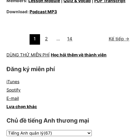
Members:
Lesson Module
|
Quiz & Vocab
|
PDF Transcript
Download:
Podcast MP3
1
2
…
14
Kế tiếp
→
DÙNG THỬ MIỄN PHÍ
Học hỏi thêm về thành viên
Đăng ký miễn phí
iTunes
Spotify
E-mail
Lựa chọn khác
Chủ đề tiếng Anh thương mại