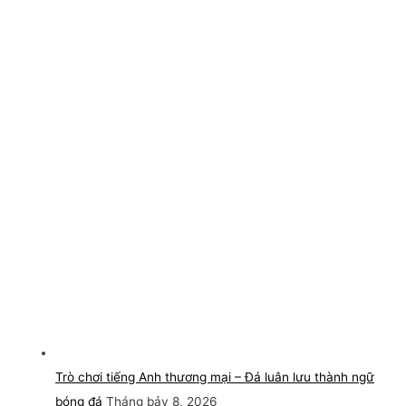
Trò chơi tiếng Anh thương mại – Đá luân lưu thành ngữ
bóng đá
Tháng bảy 8, 2026