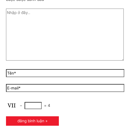
−
=
4