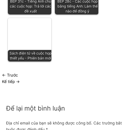
BEP 31c - Tiếng Anh cho
BEP 28c - Các cuộc họp
các cuộc họp: Trả lời các
bằng tiếng Anh: Làm thế
đề xuất
nào để đồng ý
Sách điện tử về cuộc họp
thiết yếu - Phiên bản mới
←
Trước
Kế tiếp
→
Để lại một bình luận
Địa chỉ email của bạn sẽ không được công bố.
Các trường bắt
buộc được đánh dấu
*