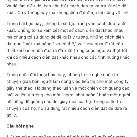
Và để làm điều đó, bạn cần biết cách đưa ra và trả lời các đề
xuất. Có ý tưởng hay mà không diễn đạt được thì cũng vô ích!
Trong bài học này, chúng ta sẽ tập trung vào cách đưa ra đề
xuất. Chúng tôi sẽ xem xét một số cách diễn đạt khác nhau
mà chúng tôi sử dụng để đề xuất ý tưởng. Những cách diễn
đạt như “một khả năng," và có thể,” và “how about” rất cần
thiết khi bạn muốn đưa ra đề xuất trong cuộc họp. Và thật tốt
khi có nhiều cách diễn đạt khác nhau cho các tình huống khác
nhau.
Trong cuộc đối thoại hôm nay, chúng ta sẽ nghe cuộc trò
chuyện giữa bốn người làm công việc tiếp thị cho một công ty
giày thể thao. Họ đang thảo luận về một chiến dịch quảng cáo
mới và lên ý tưởng cho một “người phát ngôn,” hoặc một người
nổi tiếng để quảng cáo đôi giày mới của họ. Trong cuộc trò
chuyện của họ, họ sử dụng rất nhiều cách diễn đạt để đưa ra
gợi ý.
Câu hỏi nghe
1. Sven sử dụng những từ nào để giới thiệu đề xuất của mình