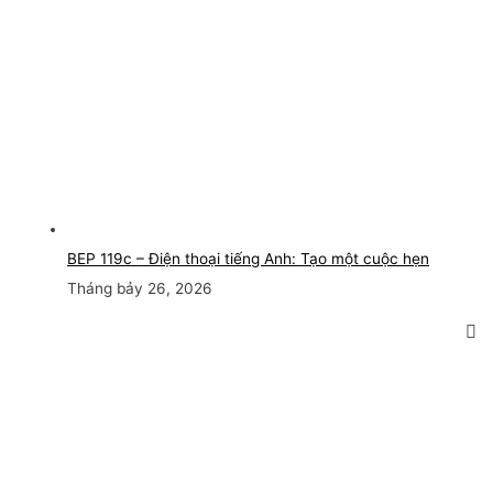
BEP 119c – Điện thoại tiếng Anh: Tạo một cuộc hẹn
Tháng bảy 26, 2026