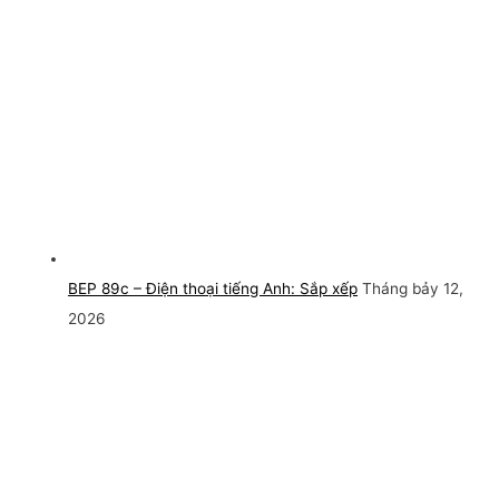
BEP 89c – Điện thoại tiếng Anh: Sắp xếp
Tháng bảy 12,
2026