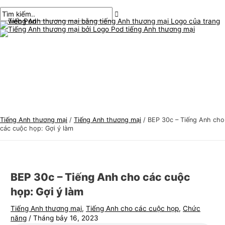
Thực
Chuyển
bài
Nhập
Tên*
E-
C
T
đơn
chính
đến
chuyển
ở
mail*
h
ì
nội
hướng
đây..
ủ
m
dung
đ
k
ề
i
t
ế
i
m
ế
:
n
Tiếng Anh thương mại
/
Tiếng Anh thương mại
/
BEP 30c – Tiếng Anh cho
g
các cuộc họp: Gợi ý làm
A
n
h
BEP 30c – Tiếng Anh cho các cuộc
t
họp: Gợi ý làm
h
Tiếng Anh thương mại
,
Tiếng Anh cho các cuộc họp
,
Chức
ư
năng
/
Tháng bảy 16, 2023
ơ