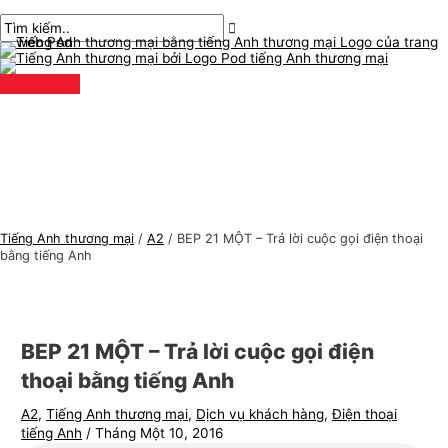
Thực
Chuyển
bài
Nhập
Tên*
E-
C
T
đơn
chính
đến
chuyển
ở
mail*
h
ì
nội
hướng
đây..
ủ
m
dung
đ
k
ề
i
t
ế
i
m
ế
:
n
Tiếng Anh thương mại
/
A2
/
BEP 21 MỘT – Trả lời cuộc gọi điện thoại
g
bằng tiếng Anh
A
n
h
BEP 21 MỘT – Trả lời cuộc gọi điện
t
thoại bằng tiếng Anh
h
A2
,
Tiếng Anh thương mại
,
Dịch vụ khách hàng
,
Điện thoại
ư
tiếng Anh
/
Tháng Một 10, 2016
ơ