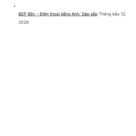
BEP 89c – Điện thoại tiếng Anh: Sắp xếp
Tháng bảy 12,
2026