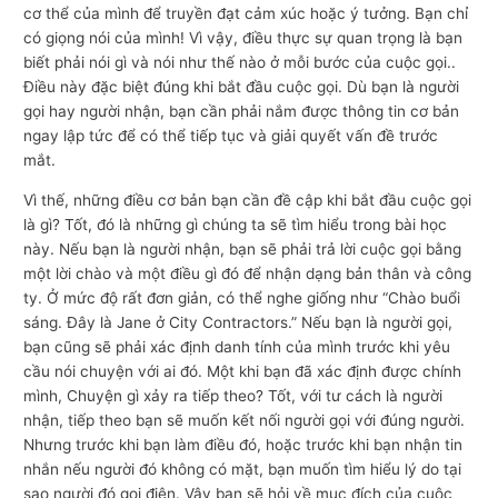
cơ thể của mình để truyền đạt cảm xúc hoặc ý tưởng. Bạn chỉ
có giọng nói của mình! Vì vậy, điều thực sự quan trọng là bạn
biết phải nói gì và nói như thế nào ở mỗi bước của cuộc gọi..
Điều này đặc biệt đúng khi bắt đầu cuộc gọi. Dù bạn là người
gọi hay người nhận, bạn cần phải nắm được thông tin cơ bản
ngay lập tức để có thể tiếp tục và giải quyết vấn đề trước
mắt.
Vì thế, những điều cơ bản bạn cần đề cập khi bắt đầu cuộc gọi
là gì? Tốt, đó là những gì chúng ta sẽ tìm hiểu trong bài học
này. Nếu bạn là người nhận, bạn sẽ phải trả lời cuộc gọi bằng
một lời chào và một điều gì đó để nhận dạng bản thân và công
ty. Ở mức độ rất đơn giản, có thể nghe giống như “Chào buổi
sáng. Đây là Jane ở City Contractors.” Nếu bạn là người gọi,
bạn cũng sẽ phải xác định danh tính của mình trước khi yêu
cầu nói chuyện với ai đó. Một khi bạn đã xác định được chính
mình, Chuyện gì xảy ra tiếp theo? Tốt, với tư cách là người
nhận, tiếp theo bạn sẽ muốn kết nối người gọi với đúng người.
Nhưng trước khi bạn làm điều đó, hoặc trước khi bạn nhận tin
nhắn nếu người đó không có mặt, bạn muốn tìm hiểu lý do tại
sao người đó gọi điện. Vậy bạn sẽ hỏi về mục đích của cuộc