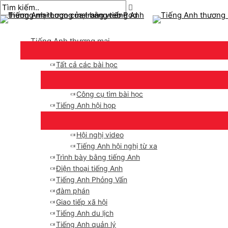
Thực
Chuyển
bài
Nhập
Tên*
E-
đơn
đến
chuyển
ở
mail*
chính
nội
hướng
đây..
Tiếng Anh thương mại
dung
Tất cả các bài học
Công cụ tìm bài học
Tiếng Anh hội họp
Hội nghị video
Tiếng Anh hội nghị từ xa
Trình bày bằng tiếng Anh
Điện thoại tiếng Anh
Tiếng Anh Phỏng Vấn
đàm phán
Giao tiếp xã hội
Tiếng Anh du lịch
Tiếng Anh quản lý