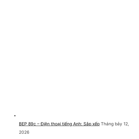
BEP 89c – Điện thoại tiếng Anh: Sắp xếp
Tháng bảy 12,
2026