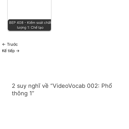
BEP 408 - Kiểm soát chất
lượng 1: Chế tạo
←
Trước
Kế tiếp
→
2 suy nghĩ về “VideoVocab 002: Phổ
thông 1”