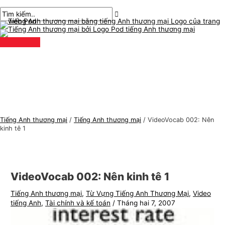
Thực
Chuyển
bài
Nhập
Tên*
E-
C
T
đơn
chính
đến
chuyển
ở
mail*
h
ì
nội
hướng
đây..
ủ
m
dung
đ
k
ề
i
t
ế
i
m
ế
:
n
Tiếng Anh thương mại
/
Tiếng Anh thương mại
/
VideoVocab 002: Nên
g
kinh tê 1
A
n
h
VideoVocab 002: Nên kinh tê 1
t
Tiếng Anh thương mại
,
Từ Vựng Tiếng Anh Thương Mại
,
Video
h
tiếng Anh
,
Tài chính và kế toán
/
Tháng hai 7, 2007
ư
ơ