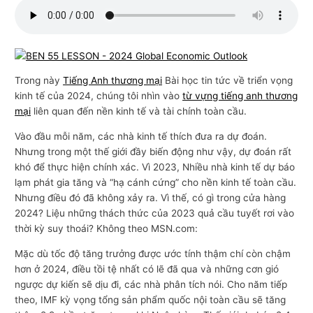
n
g
m
ạ
Trong này
Tiếng Anh thương mại
Bài học tin tức về triển vọng
i
kinh tế của 2024, chúng tôi nhìn vào
từ vựng tiếng anh thương
mại
liên quan đến nền kinh tế và tài chính toàn cầu.
Vào đầu mỗi năm, các nhà kinh tế thích đưa ra dự đoán.
Nhưng trong một thế giới đầy biến động như vậy, dự đoán rất
khó để thực hiện chính xác. Vì 2023, Nhiều nhà kinh tế dự báo
lạm phát gia tăng và “hạ cánh cứng” cho nền kinh tế toàn cầu.
Nhưng điều đó đã không xảy ra. Vì thế, có gì trong cửa hàng
2024? Liệu những thách thức của 2023 quả cầu tuyết rơi vào
thời kỳ suy thoái? Không theo MSN.com:
Mặc dù tốc độ tăng trưởng được ước tính thậm chí còn chậm
hơn ở 2024, điều tồi tệ nhất có lẽ đã qua và những cơn gió
ngược dự kiến ​​sẽ dịu đi, các nhà phân tích nói. Cho năm tiếp
theo, IMF kỳ vọng tổng sản phẩm quốc nội toàn cầu sẽ tăng