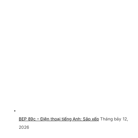
BEP 89c – Điện thoại tiếng Anh: Sắp xếp
Tháng bảy 12,
2026