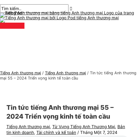
Thực
Chuyển
bài
Nhập
Tên*
E-
C
T
đơn
chính
đến
chuyển
ở
mail*
h
ì
nội
hướng
đây..
ủ
m
dung
đ
k
ề
i
t
ế
i
m
ế
:
n
Tiếng Anh thương mại
/
Tiếng Anh thương mại
/
Tin tức tiếng Anh thương
g
mại 55 – 2024 Triển vọng kinh tế toàn cầu
A
n
h
Tin tức tiếng Anh thương mại 55 –
t
2024 Triển vọng kinh tế toàn cầu
h
Tiếng Anh thương mại
,
Từ Vựng Tiếng Anh Thương Mại
,
Bản
ư
tin kinh doanh
,
Tài chính và kế toán
/
Tháng Một 7, 2024
ơ