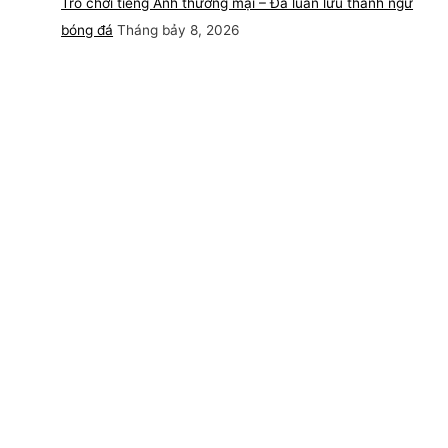
Trò chơi tiếng Anh thương mại – Đá luân lưu thành ngữ
bóng đá
Tháng bảy 8, 2026