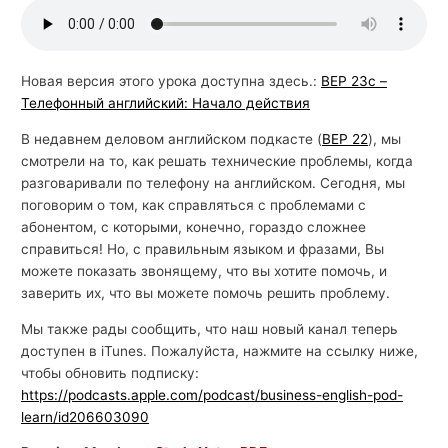
й
с
к
Новая версия этого урока доступна здесь.:
BEP 23c –
Телефонный английский: Начало действия
о
г
В недавнем деловом английском подкасте (
BEP 22
), мы
о
смотрели на то, как решать технические проблемы, когда
разговаривали по телефону на английском. Сегодня, мы
поговорим о том, как справляться с проблемами с
абонентом, с которыми, конечно, гораздо сложнее
справиться! Но, с правильным языком и фразами, Вы
можете показать звонящему, что вы хотите помочь, и
заверить их, что вы можете помочь решить проблему.
Мы также рады сообщить, что наш новый канал теперь
доступен в iTunes. Пожалуйста, нажмите на ссылку ниже,
чтобы обновить подписку:
https://podcasts.apple.com/podcast/business-english-pod-
learn/id206603090