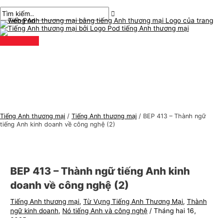
Thực
Chuyển
bài
Nhập
Tên*
E-
C
T
đơn
chính
đến
chuyển
ở
mail*
h
ì
nội
hướng
đây..
ủ
m
dung
đ
k
ề
i
t
ế
i
m
ế
:
n
Tiếng Anh thương mại
/
Tiếng Anh thương mại
/
BEP 413 – Thành ngữ
g
tiếng Anh kinh doanh về công nghệ (2)
A
n
h
BEP 413 – Thành ngữ tiếng Anh kinh
t
doanh về công nghệ (2)
h
Tiếng Anh thương mại
,
Từ Vựng Tiếng Anh Thương Mại
,
Thành
ư
ngữ kinh doanh
,
Nó tiếng Anh và công nghệ
/
Tháng hai 16,
ơ