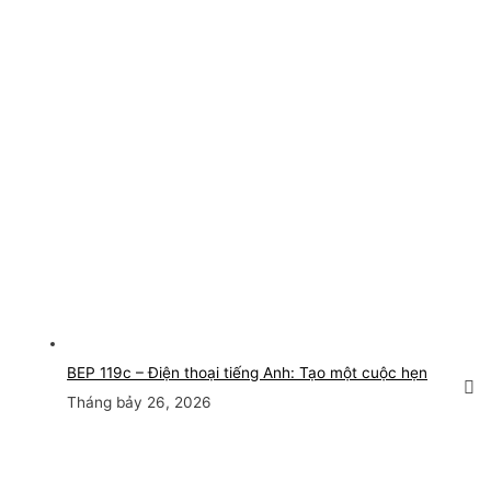
BEP 119c – Điện thoại tiếng Anh: Tạo một cuộc hẹn
Tháng bảy 26, 2026