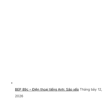
BEP 89c – Điện thoại tiếng Anh: Sắp xếp
Tháng bảy 12,
2026