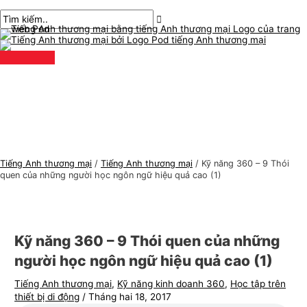
Thực
Chuyển
bài
Nhập
Tên*
E-
C
T
đơn
chính
đến
chuyển
ở
mail*
h
ì
nội
hướng
đây..
ủ
m
dung
đ
k
ề
i
t
ế
i
m
ế
:
n
Tiếng Anh thương mại
/
Tiếng Anh thương mại
/
Kỹ năng 360 – 9 Thói
g
quen của những người học ngôn ngữ hiệu quả cao (1)
A
n
h
Kỹ năng 360 – 9 Thói quen của những
t
người học ngôn ngữ hiệu quả cao (1)
h
Tiếng Anh thương mại
,
Kỹ năng kinh doanh 360
,
Học tập trên
ư
thiết bị di động
/
Tháng hai 18, 2017
ơ