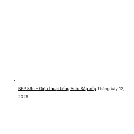
BEP 89c – Điện thoại tiếng Anh: Sắp xếp
Tháng bảy 12,
2026