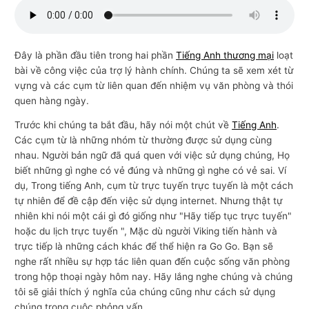
n
g
m
Đây là phần đầu tiên trong hai phần
Tiếng Anh thương mại
loạt
bài về công việc của trợ lý hành chính. Chúng ta sẽ xem xét từ
ạ
vựng và các cụm từ liên quan đến nhiệm vụ văn phòng và thói
i
quen hàng ngày.
Trước khi chúng ta bắt đầu, hãy nói một chút về
Tiếng Anh
.
Các cụm từ là những nhóm từ thường được sử dụng cùng
nhau. Người bản ngữ đã quá quen với việc sử dụng chúng, Họ
biết những gì nghe có vẻ đúng và những gì nghe có vẻ sai. Ví
dụ, Trong tiếng Anh, cụm từ trực tuyến trực tuyến là một cách
tự nhiên để đề cập đến việc sử dụng internet. Nhưng thật tự
nhiên khi nói một cái gì đó giống như "Hãy tiếp tục trực tuyến"
hoặc du lịch trực tuyến ", Mặc dù người Viking tiến hành và
trực tiếp là những cách khác để thể hiện ra Go Go. Bạn sẽ
nghe rất nhiều sự hợp tác liên quan đến cuộc sống văn phòng
trong hộp thoại ngày hôm nay. Hãy lắng nghe chúng và chúng
tôi sẽ giải thích ý nghĩa của chúng cũng như cách sử dụng
chúng trong cuộc phỏng vấn.