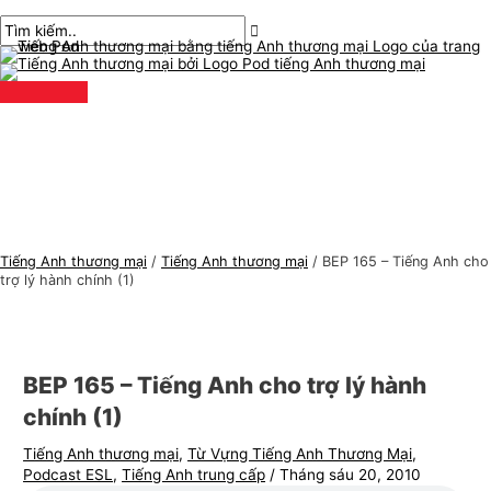
Thực
Chuyển
bài
Nhập
Tên*
E-
C
T
đơn
chính
đến
chuyển
ở
mail*
h
ì
nội
hướng
đây..
ủ
m
dung
đ
k
ề
i
t
ế
i
m
ế
:
n
Tiếng Anh thương mại
/
Tiếng Anh thương mại
/
BEP 165 – Tiếng Anh cho
g
trợ lý hành chính (1)
A
n
h
BEP 165 – Tiếng Anh cho trợ lý hành
t
chính (1)
h
Tiếng Anh thương mại
,
Từ Vựng Tiếng Anh Thương Mại
,
ư
Podcast ESL
,
Tiếng Anh trung cấp
/
Tháng sáu 20, 2010
ơ