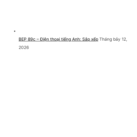
BEP 89c – Điện thoại tiếng Anh: Sắp xếp
Tháng bảy 12,
2026