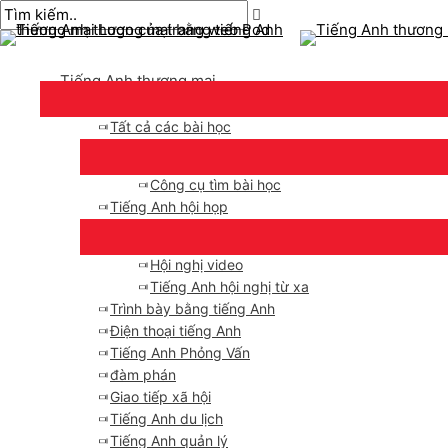
Thực
Chuyển
bài
Nhập
Tên*
E-
đơn
đến
chuyển
ở
mail*
chính
nội
hướng
đây..
Tiếng Anh thương mại
dung
Tất cả các bài học
Công cụ tìm bài học
Tiếng Anh hội họp
Hội nghị video
Tiếng Anh hội nghị từ xa
Trình bày bằng tiếng Anh
Điện thoại tiếng Anh
Tiếng Anh Phỏng Vấn
đàm phán
Giao tiếp xã hội
Tiếng Anh du lịch
Tiếng Anh quản lý