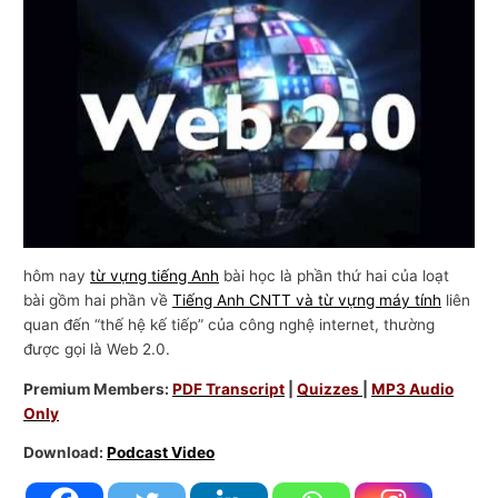
n
g
m
ạ
i
hôm nay
từ vựng tiếng Anh
bài học là phần thứ hai của loạt
bài gồm hai phần về
Tiếng Anh CNTT và từ vựng máy tính
liên
quan đến “thế hệ kế tiếp” của công nghệ internet, thường
được gọi là Web 2.0.
Premium Members:
PDF Transcript
|
Quizzes
|
MP3 Audio
Only
Download:
Podcast Video