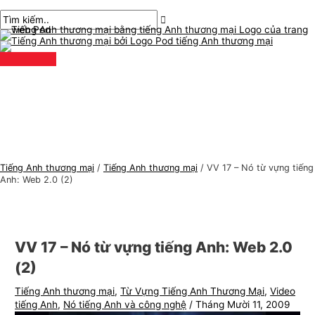
Thực
Chuyển
bài
Nhập
Tên*
E-
C
T
đơn
chính
đến
chuyển
ở
mail*
h
ì
nội
hướng
đây..
ủ
m
dung
đ
k
ề
i
t
ế
i
m
ế
:
n
Tiếng Anh thương mại
/
Tiếng Anh thương mại
/
VV 17 – Nó từ vựng tiếng
g
Anh: Web 2.0 (2)
A
n
h
VV 17 – Nó từ vựng tiếng Anh: Web 2.0
t
(2)
h
Tiếng Anh thương mại
,
Từ Vựng Tiếng Anh Thương Mại
,
Video
ư
tiếng Anh
,
Nó tiếng Anh và công nghệ
/
Tháng Mười 11, 2009
ơ