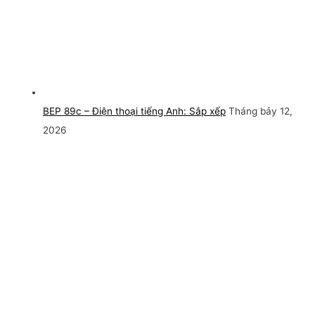
BEP 89c – Điện thoại tiếng Anh: Sắp xếp
Tháng bảy 12,
2026