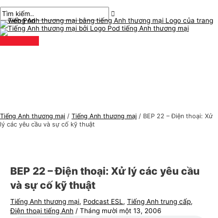
Thực
Chuyển
bài
Nhập
Tên*
E-
C
T
đơn
chính
đến
chuyển
ở
mail*
h
ì
nội
hướng
đây..
ủ
m
dung
đ
k
ề
i
t
ế
i
m
ế
:
n
Tiếng Anh thương mại
/
Tiếng Anh thương mại
/
BEP 22 – Điện thoại: Xử
g
lý các yêu cầu và sự cố kỹ thuật
A
n
h
BEP 22 – Điện thoại: Xử lý các yêu cầu
t
và sự cố kỹ thuật
h
Tiếng Anh thương mại
,
Podcast ESL
,
Tiếng Anh trung cấp
,
ư
Điện thoại tiếng Anh
/
Tháng mười một 13, 2006
ơ