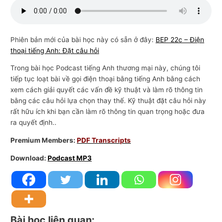
n
g
m
Phiên bản mới của bài học này có sẵn ở đây:
BEP 22c – Điện
thoại tiếng Anh: Đặt câu hỏi
ạ
i
Trong bài học Podcast tiếng Anh thương mại này, chúng tôi
tiếp tục loạt bài về gọi điện thoại bằng tiếng Anh bằng cách
xem cách giải quyết các vấn đề kỹ thuật và làm rõ thông tin
bằng các câu hỏi lựa chọn thay thế. Kỹ thuật đặt câu hỏi này
rất hữu ích khi bạn cần làm rõ thông tin quan trọng hoặc đưa
ra quyết định..
Premium Members:
PDF Transcripts
Download:
Podcast MP3
Bài học liên quan: