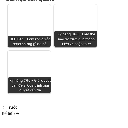
Kỹ năng 360 - Làm thế
BEP 34c - Làm rõ và xác
nào để vượt qua thành
nhận những gì đã nói
kiến ​​về nhận thức
Kỹ năng 360 - Giải quyết
vấn đề 2: Quá trình giải
quyết vấn đề
←
Trước
Kế tiếp
→