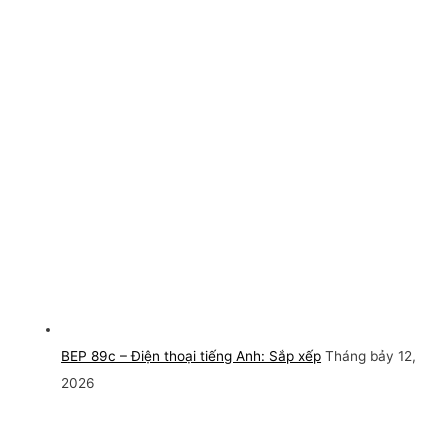
BEP 89c – Điện thoại tiếng Anh: Sắp xếp
Tháng bảy 12,
2026