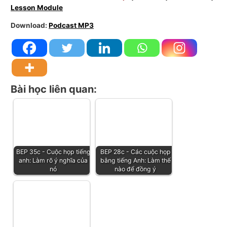
Lesson Module
Download:
Podcast MP3
Bài học liên quan:
BEP 35c - Cuộc họp tiếng
BEP 28c - Các cuộc họp
anh: Làm rõ ý nghĩa của
bằng tiếng Anh: Làm thế
nó
nào để đồng ý