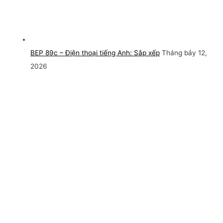
BEP 89c – Điện thoại tiếng Anh: Sắp xếp
Tháng bảy 12,
2026