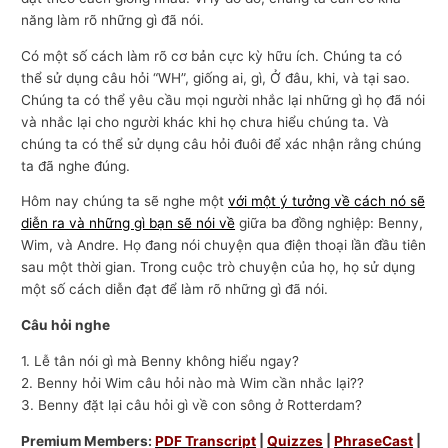
năng làm rõ những gì đã nói.
Có một số cách làm rõ cơ bản cực kỳ hữu ích. Chúng ta có
thể sử dụng câu hỏi “WH”, giống ai, gì, Ở đâu, khi, và tại sao.
Chúng ta có thể yêu cầu mọi người nhắc lại những gì họ đã nói
và nhắc lại cho người khác khi họ chưa hiểu chúng ta. Và
chúng ta có thể sử dụng câu hỏi đuôi để xác nhận rằng chúng
ta đã nghe đúng.
Hôm nay chúng ta sẽ nghe một
với một ý tưởng về cách nó sẽ
diễn ra và những gì bạn sẽ nói về
giữa ba đồng nghiệp: Benny,
Wim, và Andre. Họ đang nói chuyện qua điện thoại lần đầu tiên
sau một thời gian. Trong cuộc trò chuyện của họ, họ sử dụng
một số cách diễn đạt để làm rõ những gì đã nói.
Câu hỏi nghe
1. Lễ tân nói gì mà Benny không hiểu ngay?
2. Benny hỏi Wim câu hỏi nào mà Wim cần nhắc lại??
3. Benny đặt lại câu hỏi gì về con sông ở Rotterdam?
Premium Members:
PDF Transcript
|
Quizzes
|
PhraseCast
|