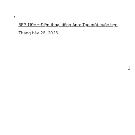
BEP 119c – Điện thoại tiếng Anh: Tạo một cuộc hẹn
Tháng bảy 26, 2026