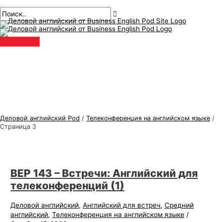
Главное
перейти
Пагинация
Т
И
меню
к
сообщений
е
с
содержанию
м
к
ы
а
д
т
е
ь
л
:
о
в
Деловой английский Pod
/
Телеконференция на английском языке
/
о
Страница 3
г
о
а
BEP 143 – Встречи: Английский для
н
телеконференций (1)
г
Деловой английский
,
Английский для встреч
,
Средний
л
английский
,
Телеконференция на английском языке
/
и