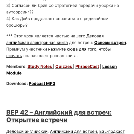
3) Согласен ли Дэйв со стратегией передачи уборки на
аутсорсинг??
4) Как Дэйв предлагает справиться с редизайном
брошюры?
*** Этот урок является частью нашего
Деловая
английская электронная книга
для встреч:
Основы встреч
.
Премиум участники
нажмите сюда для того, чтобы
скачать
полная электронная книга.
Members:
Study Notes
|
Quizzes
|
PhraseCast
|
Lesson
Module
Download:
Podcast MP3
BEP 42 – Английский для встреч:
Открытие встречи
Деловой английский
,
Английский для встреч
,
ESL-подкаст
,