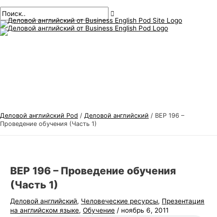
Главное
перейти
Навигация
Введите
Имя*
Электронная
Т
И
меню
к
по
здесь..
почта*
е
с
содержанию
публикациям
м
к
ы
а
д
т
е
ь
л
:
о
в
Деловой английский Pod
/
Деловой английский
/
BEP 196 –
о
Проведение обучения (Часть 1)
г
о
а
BEP 196 – Проведение обучения
н
(Часть 1)
г
Деловой английский
,
Человеческие ресурсы
,
Презентация
л
на английском языке
,
Обучение
/
ноябрь 6, 2011
и