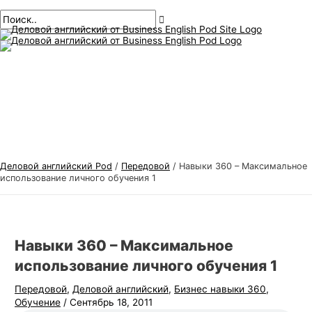
Главное
перейти
Навигация
Введите
Имя*
Электронная
Т
И
меню
к
по
здесь..
почта*
е
с
содержанию
публикациям
м
к
ы
а
д
т
е
ь
л
:
о
в
Деловой английский Pod
/
Передовой
/
Навыки 360 – Максимальное
о
использование личного обучения 1
г
о
а
Навыки 360 – Максимальное
н
использование личного обучения 1
г
Передовой
,
Деловой английский
,
Бизнес навыки 360
,
л
Обучение
/
Сентябрь 18, 2011
и