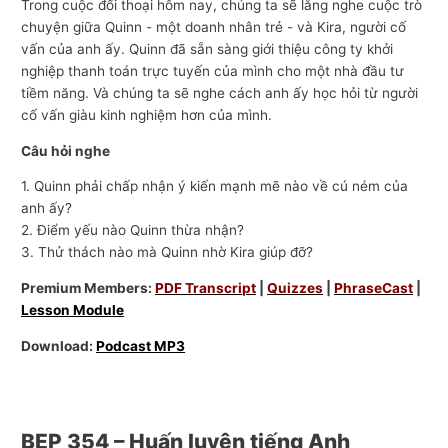
Trong cuộc đối thoại hôm nay, chúng ta sẽ lắng nghe cuộc trò
chuyện giữa Quinn - một doanh nhân trẻ - và Kira, người cố
vấn của anh ấy. Quinn đã sẵn sàng giới thiệu công ty khởi
nghiệp thanh toán trực tuyến của mình cho một nhà đầu tư
tiềm năng. Và chúng ta sẽ nghe cách anh ấy học hỏi từ người
cố vấn giàu kinh nghiệm hơn của mình.
Câu hỏi nghe
1. Quinn phải chấp nhận ý kiến ​​mạnh mẽ nào về cú ném của
anh ấy?
2. Điểm yếu nào Quinn thừa nhận?
3. Thử thách nào mà Quinn nhờ Kira giúp đỡ?
Premium Members:
PDF Transcript
|
Quizzes
|
PhraseCast
|
Lesson Module
Download:
Podcast MP3
BEP 354 – Huấn luyện tiếng Anh