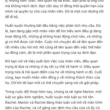
lý những năm 1980. Mối quan hệ đã khác. Bạn phải là ông chủ
mà không hách dịch. Bạn cần duy trì đồng thời quyền hạn của
mình và quyền tự chủ của nhân viên. Đó là một con đường tốt
để đi bộ.
Huấn luyện thường bắt đầu bằng việc phân tích nhu cầu. Đó
là, bạn đang gặp một nhân viên để tìm hiểu xem điều gì đang
hoạt động tốt, những gì không hoạt động chút nào, và những
gì có thể được cải thiện. Cuộc trò chuyện đó sẽ liên quan đến
rất nhiều câu hỏi mở. Nó cũng sẽ liên quan đến việc thể hiện
sự đồng cảm, đó là một phần quan trọng của sự lãnh đạo.
Khi bạn nói về hiệu suất làm việc của nhân viên, điều quan
trọng là đưa ra những ví dụ rất cụ thể về hành vi. Điều quan
trọng nữa là hỏi quan điểm của họ về những hành vi đó. Cuối
cùng, bạn muốn nhân viên đồng ý về những thách thức của
họ. Chỉ khi đó bạn mới có thể chuyển sang nói về giải pháp.
Trong cuộc đối thoại hôm nay, chúng ta sẽ nghe Marion, một
luật sư giàu kinh nghiệm, huấn luyện một luật sư trẻ tên
Rachel. Marion và Rachel đang thảo luận cởi mở về màn trình
diễn của Rachel, và cố gắng xác định nhu cầu của cô ấy có