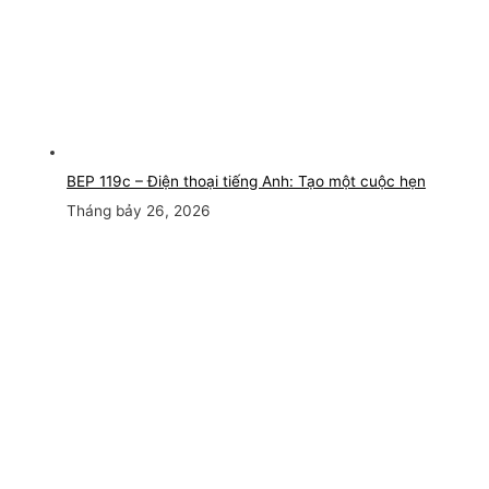
BEP 119c – Điện thoại tiếng Anh: Tạo một cuộc hẹn
Tháng bảy 26, 2026