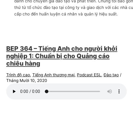
dành cho chuyên gia đào tạo và phát triển. Chúng tôi bao gồ
n
thứ từ tổ chức đào tạo tại công ty và giao dịch với các nhà c
cấp cho đến huấn luyện cá nhân và quản lý hiệu suất.
g
m
ạ
i
BEP 364 – Tiếng Anh cho người khởi
nghiệp 1: Chuẩn bị cho Quảng cáo
chiêu hàng
Trình độ cao
,
Tiếng Anh thương mại
,
Podcast ESL
,
Đào tạo
/
Tháng Mười 10, 2020