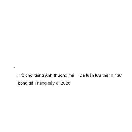
Trò chơi tiếng Anh thương mại – Đá luân lưu thành ngữ
bóng đá
Tháng bảy 8, 2026