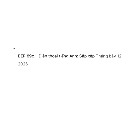
BEP 89c – Điện thoại tiếng Anh: Sắp xếp
Tháng bảy 12,
2026