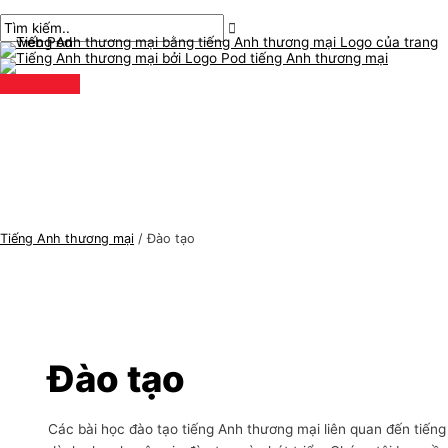
Thực
Chuyển
Đăng
C
T
đơn
chính
đến
phân
h
ì
nội
trang
ủ
m
dung
đ
k
ề
i
t
ế
i
m
ế
:
n
Tiếng Anh thương mại
/
Đào tạo
g
A
n
h
t
Đào tạo
h
ư
Các bài học đào tạo tiếng Anh thương mại liên quan đến tiến
ơ