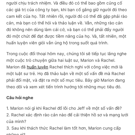
người chịu trách nhiệm. Và điều đó có thể bao gồm củng cố
các giá trị của công ty bạn, khi bạn cố gắng giữ người đó theo
cam kết của họ. Tất nhiên rồi, người đó có thể đã gặp phải rào
cản, mà bạn có thể hỏi và thảo luận về. Vẫn, những rào cản
đó không nên dùng làm cái cớ, và bạn có thể phải đẩy người
đó một chút để đạt được tiềm năng của họ. Và, tất nhiên, một
huấn luyện viên giỏi vẫn ủng hộ trong suốt quá trình.
Trong cuộc đối thoại hôm nay, chúng tôi sẽ tiếp tục lắng nghe
một cuộc trò chuyện giữa hai luật sư, Marion và Rachel.
Marion đã
huấn luyện
Rachel thích nghi với công việc mới là
một luật sư trẻ. Họ đã thảo luận về một số vấn đề mà Rachel
phải đối mặt, và đặt ra một số mục tiêu. Bây giờ Marion đang
theo dõi và xem xét tiến trình hướng tới những mục tiêu đó.
Câu hỏi nghe
1. Marion nói gì khi Rachel đổ lỗi cho Jeff về một số vấn đề?
2. Rachel xác định rào cản nào để cải thiện hồ sơ và mạng lưới
của mình?
3. Sau khi thách thức Rachel làm tốt hơn, Marion cung cấp
những gì?