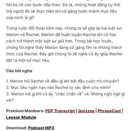
hỏi họ về các bước tiếp theo. Đó là, những hoạt động cụ thể
mà người đó sẽ thực hiện khi cố gắng hoàn thành mục tiêu
của mình là gì?
Trong cuộc đối thoại hôm nay, chúng ta sẽ gặp lại hai luật sư:
Marion và Rachel. Marion đã huấn luyện Rachel khi cô học
cách trở thành một luật sư giỏi hơn. Trong bài học trước,
chúng tôi nghe thấy Marion đang cố gắng tìm ra những thách
thức của Rachel. Bây giờ chúng ta sẽ nghe cô ấy giúp Rachel
đặt ra một số mục tiêu.
Câu hỏi nghe
1. Marion hỏi Rachel về điều gì khi bắt đầu cuộc trò chuyện?
2. Mục tiêu ngắn hạn nào Rachel tự xác định cho mình?
3. Marion nói gì khi cô ấy “chắc chắn về” và “không nghi ngờ gì
về?”
Premium Members:
PDF Transcript
|
Quizzes
|
PhraseCast
|
Lesson Module
Download:
Podcast MP3