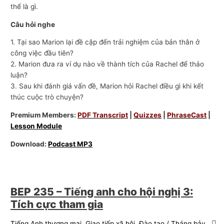
thể là gì.
Câu hỏi nghe
1. Tại sao Marion lại đề cập đến trải nghiệm của bản thân ở
công việc đầu tiên?
2. Marion đưa ra ví dụ nào về thành tích của Rachel để thảo
luận?
3. Sau khi đánh giá vấn đề, Marion hỏi Rachel điều gì khi kết
thúc cuộc trò chuyện?
Premium Members:
PDF Transcript
|
Quizzes
|
PhraseCast
|
Lesson Module
Download:
Podcast MP3
BEP 235 – Tiếng anh cho hội nghị 3:
Tích cực tham gia
Tiếng Anh thương mại
,
Giao tiếp xã hội
,
Đào tạo
/
Tháng bảy