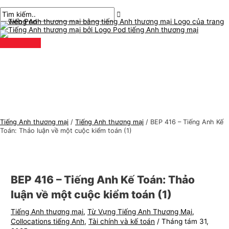
Thực
Chuyển
bài
Nhập
Tên*
E-
C
T
đơn
chính
đến
chuyển
ở
mail*
h
ì
nội
hướng
đây..
ủ
m
dung
đ
k
ề
i
t
ế
i
m
ế
:
n
Tiếng Anh thương mại
/
Tiếng Anh thương mại
/
BEP 416 – Tiếng Anh Kế
g
Toán: Thảo luận về một cuộc kiểm toán (1)
A
n
h
BEP 416 – Tiếng Anh Kế Toán: Thảo
t
luận về một cuộc kiểm toán (1)
h
Tiếng Anh thương mại
,
Từ Vựng Tiếng Anh Thương Mại
,
ư
Collocations tiếng Anh
,
Tài chính và kế toán
/
Tháng tám 31,
ơ