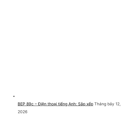
BEP 89c – Điện thoại tiếng Anh: Sắp xếp
Tháng bảy 12,
2026