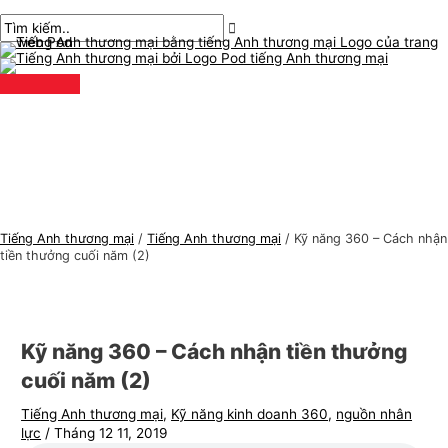
Thực
Chuyển
bài
Nhập
Tên*
E-
C
T
đơn
chính
đến
chuyển
ở
mail*
h
ì
nội
hướng
đây..
ủ
m
dung
đ
k
ề
i
t
ế
i
m
ế
:
n
Tiếng Anh thương mại
/
Tiếng Anh thương mại
/
Kỹ năng 360 – Cách nhận
g
tiền thưởng cuối năm (2)
A
n
h
Kỹ năng 360 – Cách nhận tiền thưởng
t
cuối năm (2)
h
Tiếng Anh thương mại
,
Kỹ năng kinh doanh 360
,
nguồn nhân
ư
lực
/
Tháng 12 11, 2019
ơ