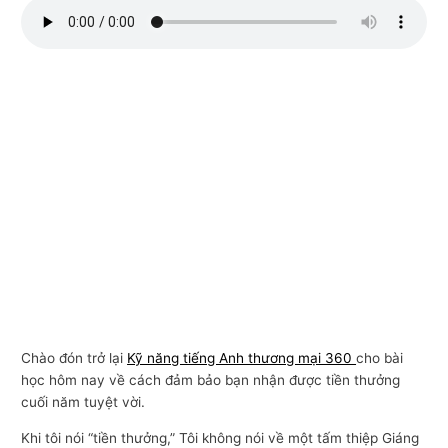
n
g
m
ạ
i
Chào đón trở lại
Kỹ năng tiếng Anh thương mại 360
cho bài
học hôm nay về cách đảm bảo bạn nhận được tiền thưởng
cuối năm tuyệt vời.
Khi tôi nói “tiền thưởng,” Tôi không nói về một tấm thiệp Giáng