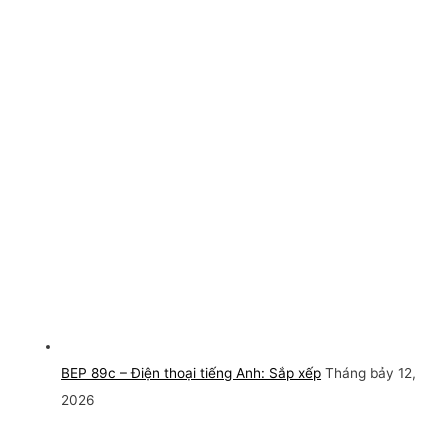
BEP 89c – Điện thoại tiếng Anh: Sắp xếp
Tháng bảy 12,
2026