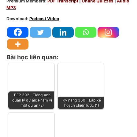
Premium Members:
PDF Transcript
|
Online Quizzes
|
Audio
MP3
Download:
Podcast Video
Bài học liên quan:
BEP 392 - Tiếng Anh
quản lý dự án: Phạm vi
Kỹ năng 360 - Lập kế
một dự án (2)
hoạch chiến lược (1)