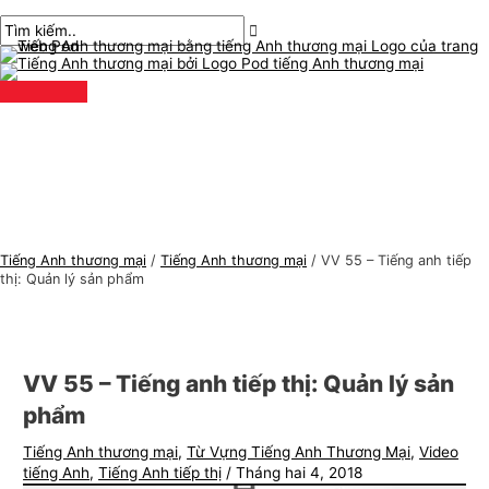
Thực
Chuyển
bài
Nhập
Tên*
E-
C
T
đơn
chính
đến
chuyển
ở
mail*
h
ì
nội
hướng
đây..
ủ
m
dung
đ
k
ề
i
t
ế
i
m
ế
:
n
Tiếng Anh thương mại
/
Tiếng Anh thương mại
/
VV 55 – Tiếng anh tiếp
g
thị: Quản lý sản phẩm
A
n
h
VV 55 – Tiếng anh tiếp thị: Quản lý sản
t
phẩm
h
Tiếng Anh thương mại
,
Từ Vựng Tiếng Anh Thương Mại
,
Video
ư
tiếng Anh
,
Tiếng Anh tiếp thị
/
Tháng hai 4, 2018
ơ