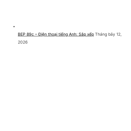
BEP 89c – Điện thoại tiếng Anh: Sắp xếp
Tháng bảy 12,
2026