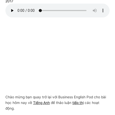
2017
n
g
m
ạ
i
Chào mừng bạn quay trở lại với Business English Pod cho bài
học hôm nay về
Tiếng Anh
để thảo luận
tiếp thị
các hoạt
động.