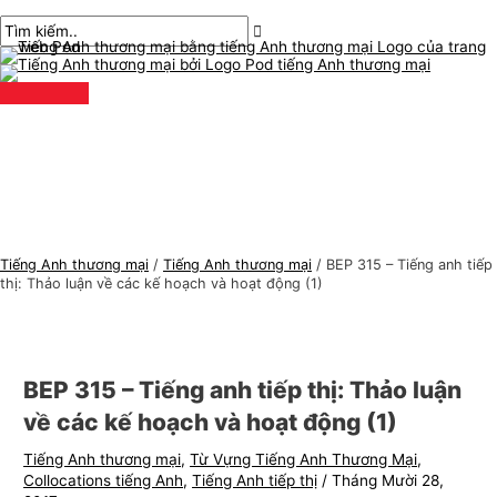
Thực
Chuyển
bài
Nhập
Tên*
E-
C
T
đơn
chính
đến
chuyển
ở
mail*
h
ì
nội
hướng
đây..
ủ
m
dung
đ
k
ề
i
t
ế
i
m
ế
:
n
Tiếng Anh thương mại
/
Tiếng Anh thương mại
/
BEP 315 – Tiếng anh tiếp
g
thị: Thảo luận về các kế hoạch và hoạt động (1)
A
n
h
BEP 315 – Tiếng anh tiếp thị: Thảo luận
t
về các kế hoạch và hoạt động (1)
h
Tiếng Anh thương mại
,
Từ Vựng Tiếng Anh Thương Mại
,
ư
Collocations tiếng Anh
,
Tiếng Anh tiếp thị
/
Tháng Mười 28,
ơ