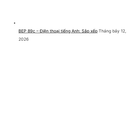
BEP 89c – Điện thoại tiếng Anh: Sắp xếp
Tháng bảy 12,
2026