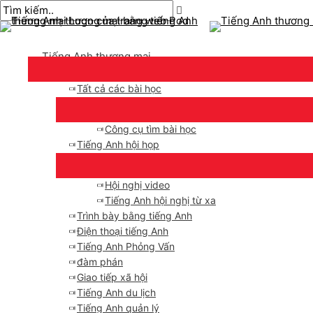
Thực
Chuyển
bài
Nhập
Tên*
E-
đơn
đến
chuyển
ở
mail*
chính
nội
hướng
đây..
Tiếng Anh thương mại
dung
Tất cả các bài học
Công cụ tìm bài học
Tiếng Anh hội họp
Hội nghị video
Tiếng Anh hội nghị từ xa
Trình bày bằng tiếng Anh
Điện thoại tiếng Anh
Tiếng Anh Phỏng Vấn
đàm phán
Giao tiếp xã hội
Tiếng Anh du lịch
Tiếng Anh quản lý