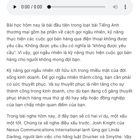
n
g
m
Bài học hôm nay là bài đầu tiên trong loạt bài Tiếng Anh
thương mại gồm ba phần về cách gọi ngẫu nhiên, kỹ năng
ạ
thực hiện các cuộc gọi bán hàng qua điện thoại không được
i
yêu cầu. Không được yêu cầu có nghĩa là “không được yêu
cầu”. Vì vậy, gọi ngẫu nhiên là kỹ năng thực hiện cuộc gọi bán
hàng cho người không mong đợi bạn.
Kỹ năng gọi ngẫu nhiên rất hữu ích trong nhiều mặt của đời
sống kinh doanh. Để gọi ngẫu nhiên thành công, bạn cần phải
có sức thuyết phục. Và sự thuyết phục là nền tảng cho sự
thành công trong kinh doanh, cho dù bạn đang cố gắng thuyết
phục khách hàng mua thứ gì đó hay sếp hoặc đồng nghiệp
của bạn chấp nhận quan điểm của bạn.
Trong bài nghe hôm nay, ở đây bạn sẽ có hai ví dụ, một xấu
một tốt. Chúng ta sẽ nghe điều xấu trước. Josh Knight của
Nexus Communications International lạnh lùng gọi Linda
Darling, người làm việc cho hãng luật Drucker và Smythe. Vậy