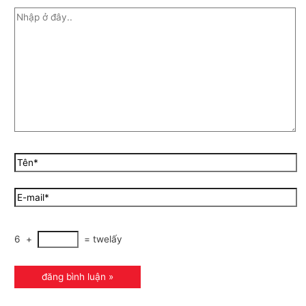
6
+
=
twelấy