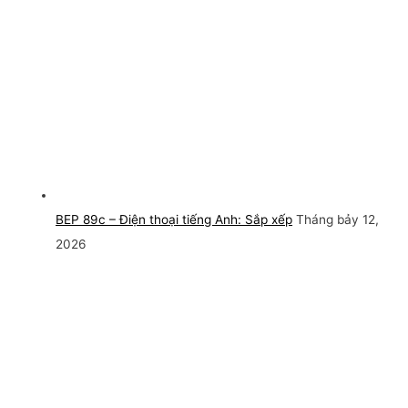
BEP 89c – Điện thoại tiếng Anh: Sắp xếp
Tháng bảy 12,
2026