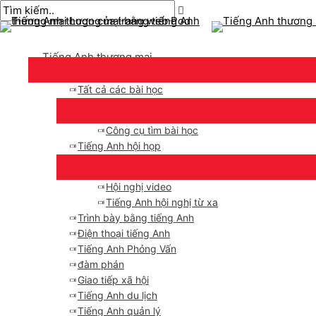
Thực
Chuyển
bài
Nhập
Tên*
E-
đơn
đến
chuyển
ở
mail*
chính
nội
hướng
đây..
Tiếng Anh thương mại
dung
Tất cả các bài học
Công cụ tìm bài học
Tiếng Anh hội họp
Hội nghị video
Tiếng Anh hội nghị từ xa
Trình bày bằng tiếng Anh
Điện thoại tiếng Anh
Tiếng Anh Phỏng Vấn
đàm phán
Giao tiếp xã hội
Tiếng Anh du lịch
Tiếng Anh quản lý