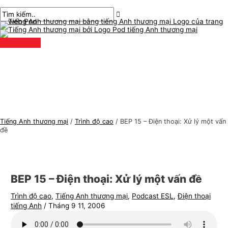
Thực
Chuyển
bài
Nhập
Tên*
E-
C
T
đơn
chính
đến
chuyển
ở
mail*
h
ì
nội
hướng
đây..
ủ
m
dung
đ
k
ề
i
t
ế
i
m
ế
:
n
Tiếng Anh thương mại
/
Trình độ cao
/
BEP 15 – Điện thoại: Xử lý một vấn
g
đề
A
n
h
BEP 15 – Điện thoại: Xử lý một vấn đề
t
Trình độ cao
,
Tiếng Anh thương mại
,
Podcast ESL
,
Điện thoại
h
tiếng Anh
/
Tháng 9 11, 2006
ư
ơ