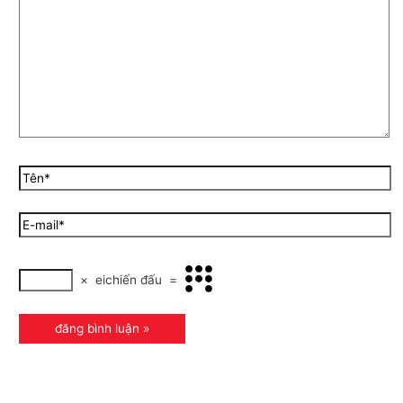
×
eichiến đấu
=