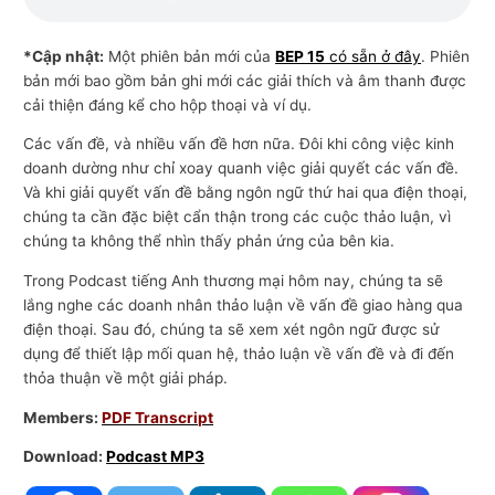
n
g
*Cập nhật:
Một phiên bản mới của
BEP 15
có sẵn ở đây
. Phiên
bản mới bao gồm bản ghi mới các giải thích và âm thanh được
m
cải thiện đáng kể cho hộp thoại và ví dụ.
ạ
Các vấn đề, và nhiều vấn đề hơn nữa. Đôi khi công việc kinh
i
doanh dường như chỉ xoay quanh việc giải quyết các vấn đề.
Và khi giải quyết vấn đề bằng ngôn ngữ thứ hai qua điện thoại,
chúng ta cần đặc biệt cẩn thận trong các cuộc thảo luận, vì
chúng ta không thể nhìn thấy phản ứng của bên kia.
Trong Podcast tiếng Anh thương mại hôm nay, chúng ta sẽ
lắng nghe các doanh nhân thảo luận về vấn đề giao hàng qua
điện thoại. Sau đó, chúng ta sẽ xem xét ngôn ngữ được sử
dụng để thiết lập mối quan hệ, thảo luận về vấn đề và đi đến
thỏa thuận về một giải pháp.
Members:
PDF Transcript
Download:
Podcast MP3