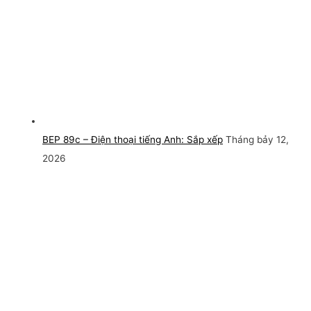
BEP 89c – Điện thoại tiếng Anh: Sắp xếp
Tháng bảy 12,
2026