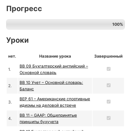
Прогресс
й
с
к
100%
о
Уроки
г
о
нет.
Название урока
Завершенный
ВВ 09 Бухгалтерский английский –
1.
Основной словарь
ВВ 10 Учет – Основной словарь:
2.
Баланс
BEP 61 – Американские спортивные
3.
идиомы на деловой встрече
ВВ 11 – GAAP: Общепринятые
4.
принципы бухучета