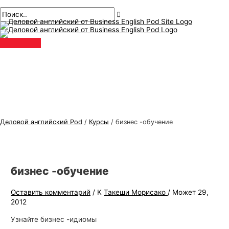
Главное
перейти
Навигация
Имя*
Электронная
Т
И
меню
к
по
почта*
е
с
содержанию
публикациям
м
к
ы
а
д
т
е
ь
л
:
о
в
Деловой английский Pod
/
Курсы
/
бизнес -обучение
о
г
о
бизнес -обучение
а
н
Оставить комментарий
/ К
Такеши Морисако
/
Может 29,
г
2012
л
Узнайте бизнес -идиомы
и