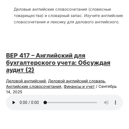
й
Деловые английские словосочетания (словесные
с
товарищества) и словарный запас. Изучите английские
словосочетания и лексику для делового английского.
к
о
г
о
BEP 417 – Английский для
бухгалтерского учета: Обсуждая
аудит (2)
Деловой английский
,
Деловой английский словарь
,
Английские словосочетания
,
Финансы и учет
/
Сентябрь
14, 2025