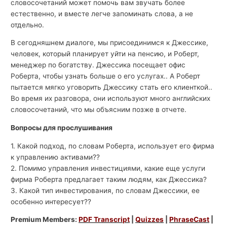
словосочетаний может помочь вам звучать более
естественно, и вместе легче запоминать слова, а не
отдельно.
В сегодняшнем диалоге, мы присоединимся к Джессике,
человек, который планирует уйти на пенсию, и Роберт,
менеджер по богатству. Джессика посещает офис
Роберта, чтобы узнать больше о его услугах.. А Роберт
пытается мягко уговорить Джессику стать его клиенткой..
Во время их разговора, они используют много английских
словосочетаний, что мы объясним позже в отчете.
Вопросы для прослушивания
1. Какой подход, по словам Роберта, использует его фирма
к управлению активами??
2. Помимо управления инвестициями, какие еще услуги
фирма Роберта предлагает таким людям, как Джессика?
3. Какой тип инвестирования, по словам Джессики, ее
особенно интересует??
Premium Members:
PDF Transcript
|
Quizzes
|
PhraseCast
|