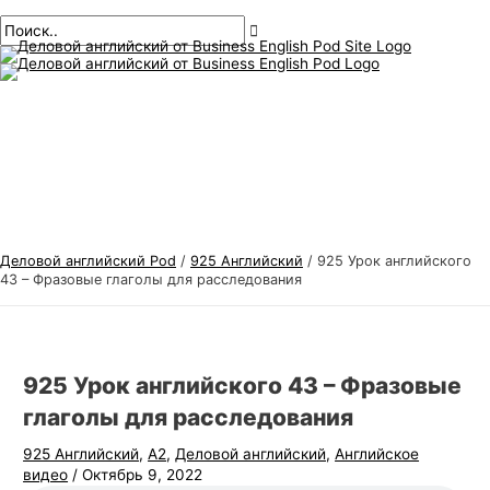
Главное
перейти
Навигация
Введите
Имя*
Электронная
Т
И
меню
к
по
здесь..
почта*
е
с
содержанию
публикациям
м
к
ы
а
д
т
е
ь
л
:
о
в
Деловой английский Pod
/
925 Английский
/
925 Урок английского
о
43 – Фразовые глаголы для расследования
г
о
а
925 Урок английского 43 – Фразовые
н
глаголы для расследования
г
925 Английский
,
А2
,
Деловой английский
,
Английское
л
видео
/
Октябрь 9, 2022
и