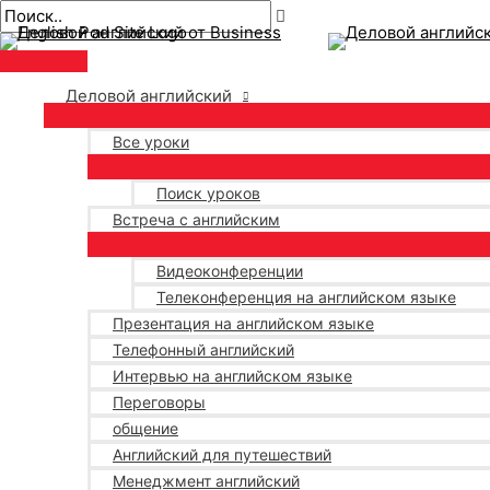
Главное
перейти
Навигация
Введите
Имя*
Электронная
меню
к
по
здесь..
почта*
содержанию
публикациям
Деловой английский
Все уроки
Поиск уроков
Встреча с английским
Видеоконференции
Телеконференция на английском языке
Презентация на английском языке
Телефонный английский
Интервью на английском языке
Переговоры
общение
Английский для путешествий
Менеджмент английский