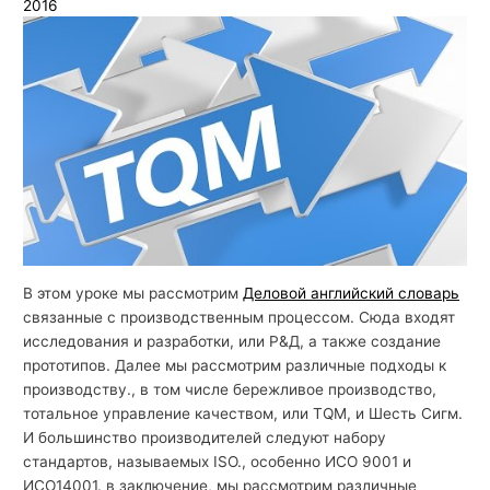
2016
й
с
к
о
г
о
В этом уроке мы рассмотрим
Деловой английский словарь
связанные с производственным процессом. Сюда входят
исследования и разработки, или Р&Д, а также создание
прототипов. Далее мы рассмотрим различные подходы к
производству., в том числе бережливое производство,
тотальное управление качеством, или TQM, и Шесть Сигм.
И большинство производителей следуют набору
стандартов, называемых ISO., особенно ИСО 9001 и
ИСО14001. в заключение, мы рассмотрим различные