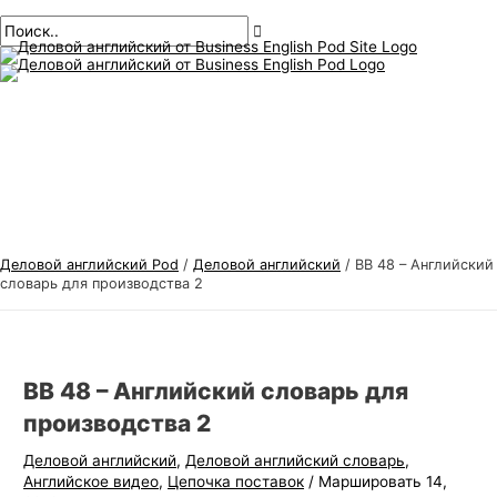
Главное
перейти
Навигация
Введите
Имя*
Электронная
Т
И
меню
к
по
здесь..
почта*
е
с
содержанию
публикациям
м
к
ы
а
д
т
е
ь
л
:
о
в
Деловой английский Pod
/
Деловой английский
/
ВВ 48 – Английский
о
словарь для производства 2
г
о
а
ВВ 48 – Английский словарь для
н
производства 2
г
Деловой английский
,
Деловой английский словарь
,
л
Английское видео
,
Цепочка поставок
/
Маршировать 14,
и