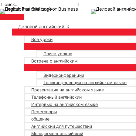
Главное
перейти
Навигация
Введите
Имя*
Электронная
меню
к
по
здесь..
почта*
содержанию
публикациям
Деловой английский
Все уроки
Поиск уроков
Встреча с английским
Видеоконференции
Телеконференция на английском языке
Презентация на английском языке
Телефонный английский
Интервью на английском языке
Переговоры
общение
Английский для путешествий
Менеджмент английский