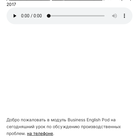
2017
й
с
к
о
г
о
Добро пожаловать в модуль Business English Pod на
сегодняшний урок по обсуждению производственных
проблем.
на телефоне
.