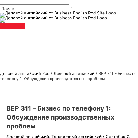
Главное
перейти
Навигация
Введите
Имя*
Электронная
Т
И
меню
к
по
здесь..
почта*
е
с
содержанию
публикациям
м
к
ы
а
д
т
е
ь
л
:
о
в
Деловой английский Pod
/
Деловой английский
/
BEP 311 – Бизнес по
о
телефону 1: Обсуждение производственных проблем
г
о
а
BEP 311 – Бизнес по телефону 1:
н
Обсуждение производственных
г
проблем
л
Деловой английский
,
Телефонный английский
/
Сентябрь 2,
и