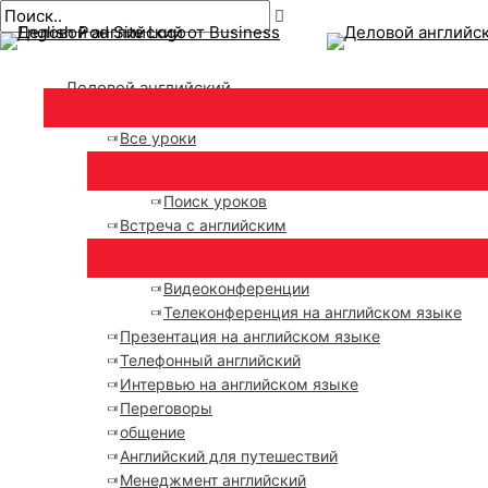
Главное
перейти
Навигация
меню
к
по
содержанию
публикациям
Деловой английский
Все уроки
Поиск уроков
Встреча с английским
Видеоконференции
Телеконференция на английском языке
Презентация на английском языке
Телефонный английский
Интервью на английском языке
Переговоры
общение
Английский для путешествий
Менеджмент английский